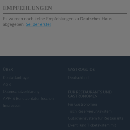
v
EMPFEHLUNGEN
i
Es wurden noch keine Empfehlungen zu
Deutsches Haus
abgegeben.
Sei der erste!
g
a
t
ÜBER
GASTROGUIDE
i
Kontaktanfrage
Deutschland
AGB
Datenschutzerklärung
o
FÜR RESTAURANTS UND
GASTRONOMEN
APP- & Benutzerdaten löschen
Für Gastronomen
Impressum
n
Tisch Reservierungsystem
Gutscheinsystem für Restaurants
Event- und Ticketsystem mit