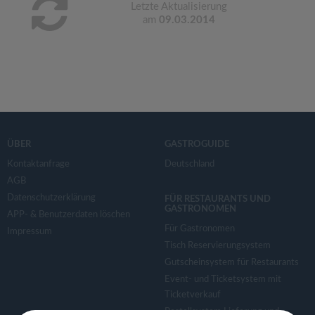
Letzte Aktualisierung
am
09.03.2014
ÜBER
GASTROGUIDE
Kontaktanfrage
Deutschland
AGB
Datenschutzerklärung
FÜR RESTAURANTS UND
GASTRONOMEN
APP- & Benutzerdaten löschen
Für Gastronomen
Impressum
Tisch Reservierungsystem
Gutscheinsystem für Restaurants
Event- und Ticketsystem mit
Ticketverkauf
Bestellsystem Lieferung und