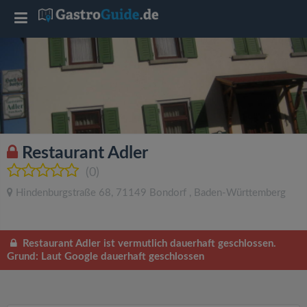
T
o
g
g
Restaurant Adler
l
(0)
Hindenburgstraße 68
,
71149
Bondorf
,
Baden-Württemberg
e
n
Restaurant Adler ist vermutlich dauerhaft geschlossen.
Grund: Laut Google dauerhaft geschlossen
a