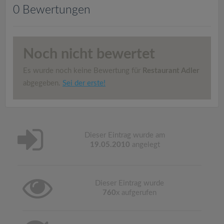
v
0 Bewertungen
i
Noch nicht bewertet
g
Es wurde noch keine Bewertung für
Restaurant Adler
a
abgegeben.
Sei der erste!
t
i
Dieser Eintrag wurde am
19.05.2010
angelegt
o
Dieser Eintrag wurde
n
760
x aufgerufen