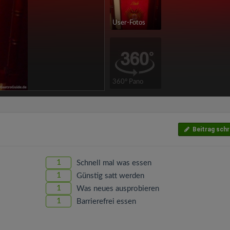
User-Fotos
360° Pano
Beitrag schr
1
Schnell mal was essen
1
Günstig satt werden
1
Was neues ausprobieren
1
Barrierefrei essen