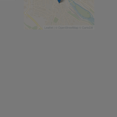
Leaflet
| ©
OpenStreetMap
©
CartoDB