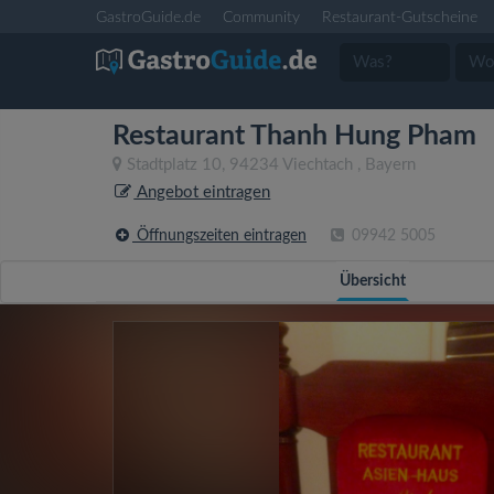
GastroGuide.de
Community
Restaurant-Gutscheine
Restaurant Thanh Hung Pham
Stadtplatz 10
,
94234
Viechtach
,
Bayern
Angebot eintragen
Öffnungszeiten eintragen
09942 5005
Übersicht