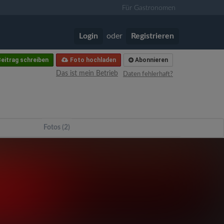
Für Gastronomen
Login
oder
Registrieren
eitrag schreiben
Foto hochladen
Abonnieren
Das ist mein Betrieb
Daten fehlerhaft?
Fotos (2)