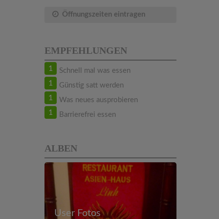
Öffnungszeiten eintragen
EMPFEHLUNGEN
1
Schnell mal was essen
1
Günstig satt werden
1
Was neues ausprobieren
1
Barrierefrei essen
ALBEN
User Fotos