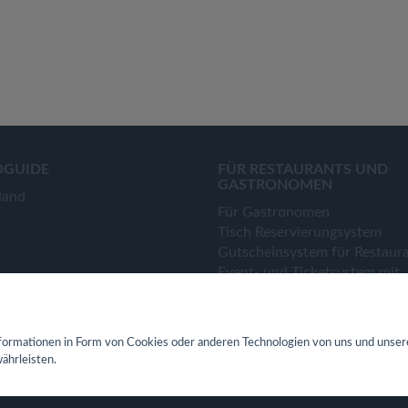
OGUIDE
FÜR RESTAURANTS UND
GASTRONOMEN
land
Für Gastronomen
Tisch Reservierungsystem
Gutscheinsystem für Restaur
Event- und Ticketsystem mit
Ticketverkauf
Bestellsystem Lieferung und
TakeAway
ormationen in Form von Cookies oder anderen Technologien von uns und unser
Webseiten für Restaurant
ährleisten.
Eigene App für Restaurant