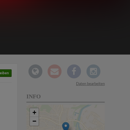
eiben
Daten bearbeiten
INFO
+
−