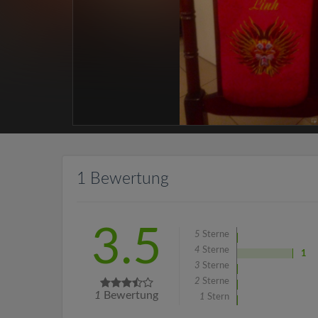
1 Bewertung
3.5
5
Sterne
4
Sterne
1
3
Sterne
2
Sterne
1
Bewertung
1
Stern