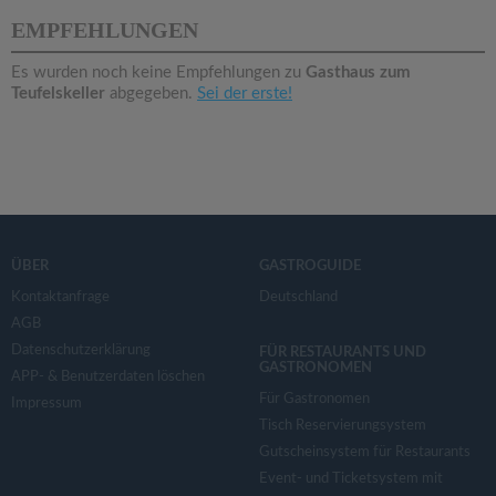
v
EMPFEHLUNGEN
i
Es wurden noch keine Empfehlungen zu
Gasthaus zum
Teufelskeller
abgegeben.
Sei der erste!
g
a
t
ÜBER
GASTROGUIDE
i
Kontaktanfrage
Deutschland
AGB
Datenschutzerklärung
o
FÜR RESTAURANTS UND
GASTRONOMEN
APP- & Benutzerdaten löschen
Für Gastronomen
Impressum
n
Tisch Reservierungsystem
Gutscheinsystem für Restaurants
Event- und Ticketsystem mit