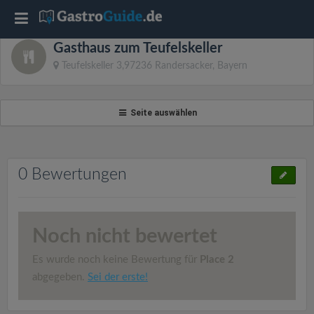
T
Gasthaus zum Teufelskeller
o
Teufelskeller 3,97236 Randersacker, Bayern
g
Seite auswählen
g
l
0 Bewertungen
e
Noch nicht bewertet
n
Es wurde noch keine Bewertung für
Place 2
a
abgegeben.
Sei der erste!