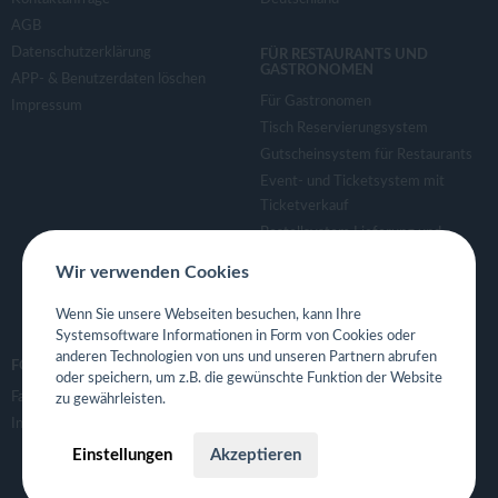
v
AGB
Datenschutzerklärung
FÜR RESTAURANTS UND
i
GASTRONOMEN
APP- & Benutzerdaten löschen
Für Gastronomen
Impressum
g
Tisch Reservierungsystem
Gutscheinsystem für Restaurants
a
Event- und Ticketsystem mit
Ticketverkauf
Bestellsystem Lieferung und
t
TakeAway
Wir verwenden Cookies
Webseiten für Restaurant
i
Eigene App für Restaurant
Wenn Sie unsere Webseiten besuchen, kann Ihre
Systemsoftware Informationen in Form von Cookies oder
o
anderen Technologien von uns und unseren Partnern abrufen
FOLGE UNS
oder speichern, um z.B. die gewünschte Funktion der Website
Facebook
zu gewährleisten.
n
Instagram
Einstellungen
Akzeptieren