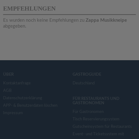
v
EMPFEHLUNGEN
i
Es wurden noch keine Empfehlungen zu
Zappa Musikkneipe
abgegeben.
g
a
t
ÜBER
GASTROGUIDE
i
Kontaktanfrage
Deutschland
AGB
Datenschutzerklärung
o
FÜR RESTAURANTS UND
GASTRONOMEN
APP- & Benutzerdaten löschen
Für Gastronomen
Impressum
n
Tisch Reservierungsystem
Gutscheinsystem für Restaurants
Event- und Ticketsystem mit