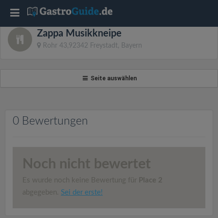
T
Zappa Musikkneipe
o
Rohr 43,92342 Freystadt, Bayern
g
Seite auswählen
g
l
0 Bewertungen
e
Noch nicht bewertet
n
Es wurde noch keine Bewertung für
Place 2
a
abgegeben.
Sei der erste!