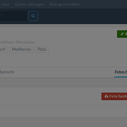
Jobs
Gastro eintragen
Beitrag schreiben
B
)
rdrhein-Westfalen
sch
Mediterran
Pizza
bersicht
Fotos (
Foto hoch