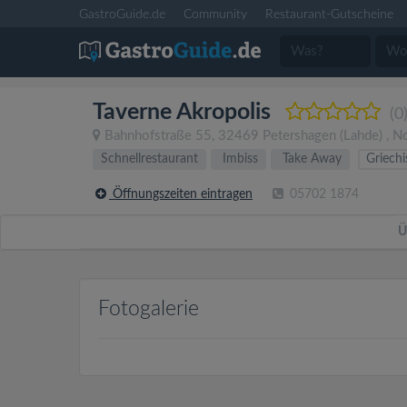
GastroGuide.de
Community
Restaurant-Gutscheine
Taverne Akropolis
(0
Bahnhofstraße 55
,
32469
Petershagen
(Lahde)
,
No
Schnellrestaurant
Imbiss
Take Away
Griechi
Öffnungszeiten eintragen
05702 1874
Ü
Fotogalerie