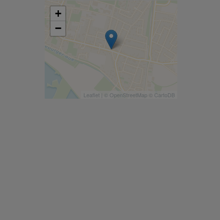
+
−
Leaflet
| ©
OpenStreetMap
©
CartoDB