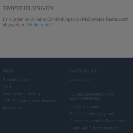
v
EMPFEHLUNGEN
i
Es wurden noch keine Empfehlungen zu
McDonalds Restaurant
abgegeben.
Sei der erste!
g
a
t
ÜBER
GASTROGUIDE
i
Kontaktanfrage
Deutschland
AGB
Datenschutzerklärung
o
FÜR RESTAURANTS UND
GASTRONOMEN
APP- & Benutzerdaten löschen
Für Gastronomen
Impressum
n
Tisch Reservierungsystem
Gutscheinsystem für Restaurants
Event- und Ticketsystem mit