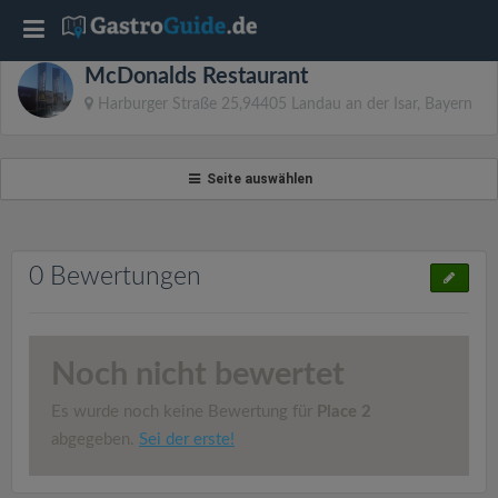
T
McDonalds Restaurant
o
Harburger Straße 25,94405 Landau an der Isar, Bayern
g
Seite auswählen
g
l
0 Bewertungen
e
Noch nicht bewertet
n
Es wurde noch keine Bewertung für
Place 2
a
abgegeben.
Sei der erste!