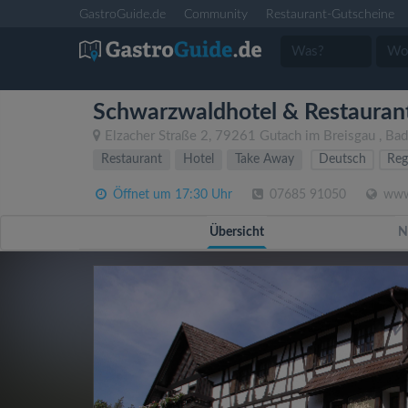
GastroGuide.de
Community
Restaurant-Gutscheine
Schwarzwaldhotel & Restaurant
Elzacher Straße 2
,
79261
Gutach im Breisgau
,
Bad
Restaurant
Hotel
Take Away
Deutsch
Reg
Öffnet um 17:30 Uhr
07685 91050
www.
Übersicht
N