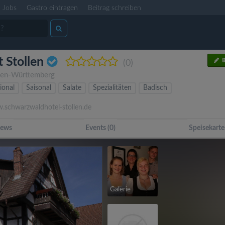
Jobs
Gastro eintragen
Beitrag schreiben
 Stollen
B
(0)
en-Württemberg
ional
Saisonal
Salate
Spezialitäten
Badisch
schwarzwaldhotel-stollen.de
ews
Events (0)
Speisekarte
Galerie