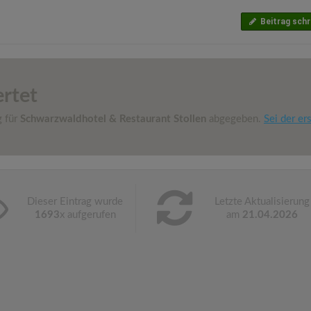
Beitrag schr
rtet
g für
Schwarzwaldhotel & Restaurant Stollen
abgegeben.
Sei der ers
Dieser Eintrag wurde
Letzte Aktualisierung
1693
x aufgerufen
am
21.04.2026