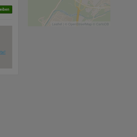
eiben
Leaflet
| ©
OpenStreetMap
©
CartoDB
te!