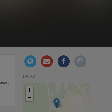
INFO
onale,
ch
+
−