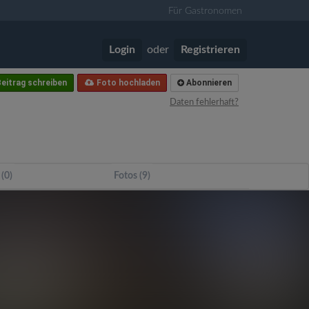
Für Gastronomen
Login
oder
Registrieren
eitrag schreiben
Foto hochladen
Abonnieren
Daten fehlerhaft?
 (0)
Fotos (9)