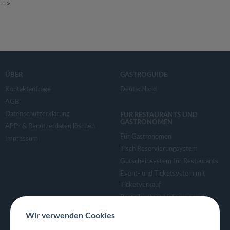
-->
ÜBER
GASTROGUIDE
Kontaktanfrage
Deutschland
AGB
Datenschutzerklärung
FÜR RESTAURANTS UND
GASTRONOMEN
APP- & Benutzerdaten löschen
Für Gastronomen
Impressum
Tisch Reservierungsystem
Gutscheinsystem für Restaurants
Event- und Ticketsystem mit
Ticketverkauf
Bestellsystem Lieferung und
TakeAway
Wir verwenden Cookies
Webseiten für Restaurant