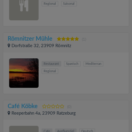
Regional
Saisonal
Römnitzer Mühle
(1)
Dorfstraße 32, 23909 Römnitz
Restaurant
Spanisch
Mediterran
Regional
Café Köbke
(0)
Reeperbahn 4a, 23909 Ratzeburg
Cafe
Ausflugsziel
Deutsch