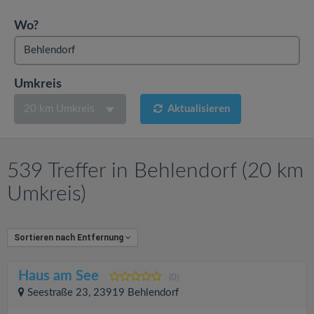
v
Wo?
i
g
Umkreis
20 km Umkreis
Aktualisieren
a
t
539 Treffer in Behlendorf (20 km
i
Umkreis)
o
Sortieren nach Entfernung
n
Haus am See
(0)
Seestraße 23, 23919 Behlendorf