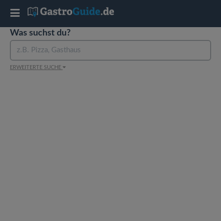
T
Was suchst du?
o
g
ERWEITERTE SUCHE
g
l
e
n
a