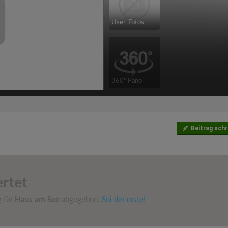
User-Fotos
360° Pano
Beitrag schr
rtet
g für
Haus am See
abgegeben.
Sei der erste!