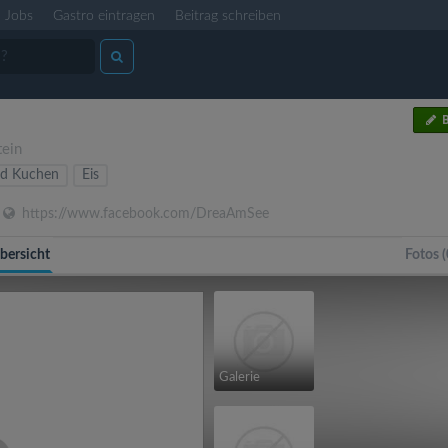
Jobs
Gastro eintragen
Beitrag schreiben
B
tein
nd Kuchen
Eis
https://www.facebook.com/DreaAmSee
bersicht
Fotos (
Galerie