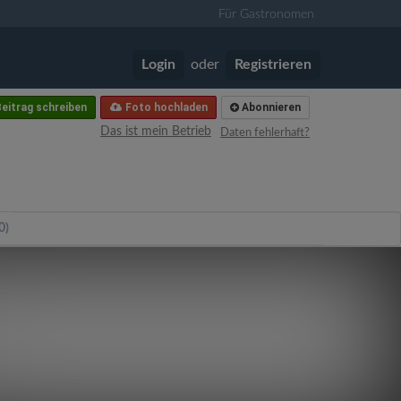
Für Gastronomen
Login
oder
Registrieren
eitrag schreiben
Foto hochladen
Abonnieren
Das ist mein Betrieb
Daten fehlerhaft?
0)