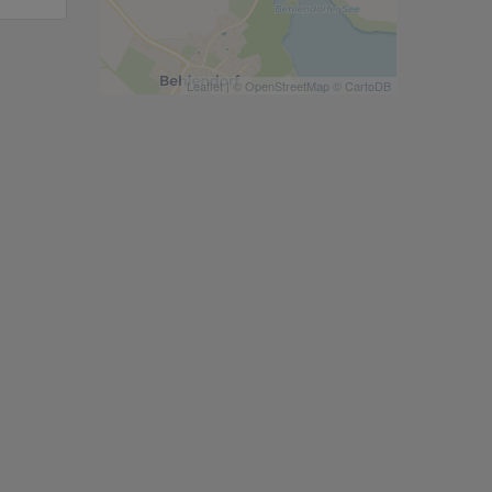
Leaflet
| ©
OpenStreetMap
©
CartoDB