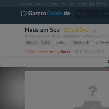
GastroGuide.de
Community
Restaurant-Gutscheine
Haus am See
(0)
Seestraße 23
,
23919
Behlendorf
,
Schleswig-Hols
Bistro
Cafe
Deutsch
Bürgerlich
Kaffee u
Heute nicht mehr geöffnet
01523 8443131
Ü