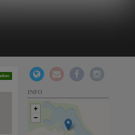
eiben
INFO
+
−