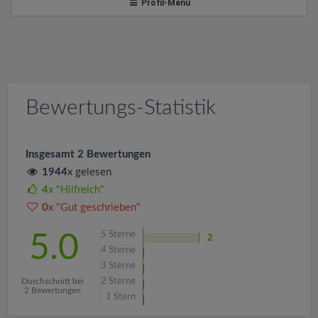
v
Profil-Menü
i
g
Bewertungs-Statistik
a
t
Insgesamt 2 Bewertungen
1944
x gelesen
i
4
x "Hilfreich"
0
x "Gut geschrieben"
o
5
Sterne
5.0
2
4
Sterne
n
3
Sterne
Durchschnitt bei
2
Sterne
2 Bewertungen
1
Stern