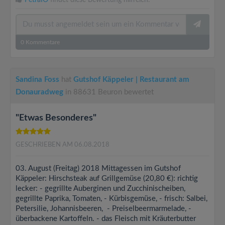
PetraIO
findet diese Bewertung hilfreich.
0
Kommentare
Sandina Foss
hat
Gutshof Käppeler | Restaurant am
Donauradweg
in 88631 Beuron bewertet
"Etwas Besonderes"
GESCHRIEBEN AM 06.08.2018
03. August (Freitag) 2018 Mittagessen im Gutshof
Käppeler: Hirschsteak auf Grillgemüse (20,80 €): richtig
lecker: - gegrillte Auberginen und Zucchinischeiben,
gegrillte Paprika, Tomaten, - Kürbisgemüse, - frisch: Salbei,
Petersilie, Johannisbeeren, - Preiselbeermarmelade, -
überbackene Kartoffeln. - das Fleisch mit Kräuterbutter