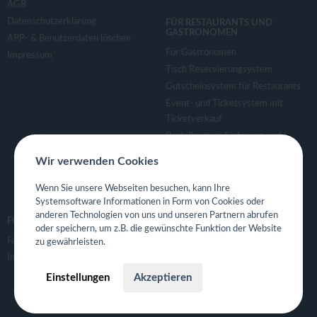
AGB
Datenschutzerklärung
FÜR RESTAURANTS UND
GASTRONOMEN
APP- & Benutzerdaten löschen
Für Gastronomen
Impressum
Tisch Reservierungsystem
Gutscheinsystem für Restaurants
Event- und Ticketsystem mit
Ticketverkauf
Bestellsystem Lieferung und
TakeAway
Wir verwenden Cookies
Webseiten für Restaurant
Eigene App für Restaurant
Wenn Sie unsere Webseiten besuchen, kann Ihre
Systemsoftware Informationen in Form von Cookies oder
anderen Technologien von uns und unseren Partnern abrufen
FOLGE UNS
oder speichern, um z.B. die gewünschte Funktion der Website
Facebook
zu gewährleisten.
Instagram
Einstellungen
Akzeptieren