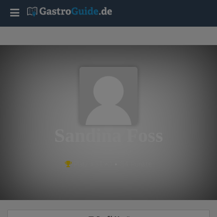
T
o
g
g
l
Sandina Foss
e
aus Heidelberg
Platz #3190 • 84 Punkte
n
a