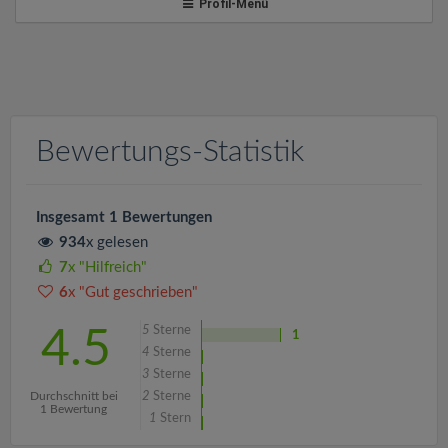
v
Profil-Menü
i
g
Bewertungs-Statistik
a
t
Insgesamt 1 Bewertungen
934
x gelesen
i
7
x "Hilfreich"
6
x "Gut geschrieben"
o
5
Sterne
4.5
1
4
Sterne
n
3
Sterne
Durchschnitt bei
2
Sterne
1 Bewertung
1
Stern