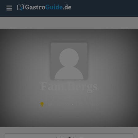
T
o
g
g
l
Fam.Bergs
e
aus Schwarzenbruck
Platz #2059 • 175 Punkte
n
a