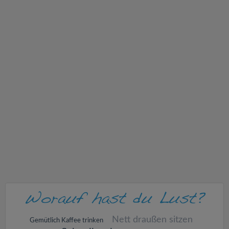
v
i
g
a
t
i
o
n
Nett draußen sitzen
Gemütlich Kaffee trinken