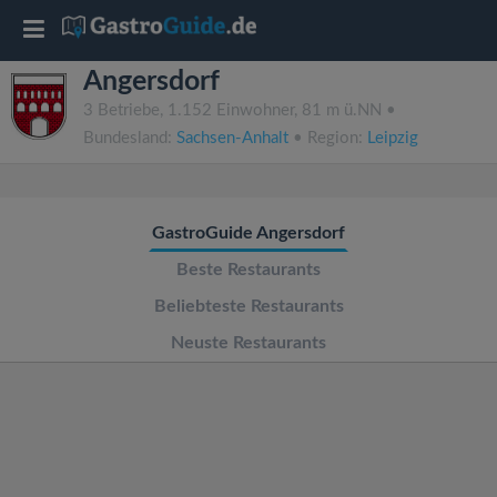
T
Angersdorf
o
3 Betriebe, 1.152 Einwohner, 81 m ü.NN •
Bundesland:
Sachsen-Anhalt
• Region:
Leipzig
g
g
GastroGuide Angersdorf
l
Beste Restaurants
Beliebteste Restaurants
e
Neuste Restaurants
n
a