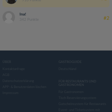
910 Punkte
Ina!
#2
342 Punkte
ÜBER
GASTROGUIDE
Kontaktanfrage
Deutschland
AGB
Datenschutzerklärung
FÜR RESTAURANTS UND
GASTRONOMEN
APP- & Benutzerdaten löschen
Für Gastronomen
Impressum
Tisch Reservierungsystem
Gutscheinsystem für Restaurants
Event- und Ticketsystem mit