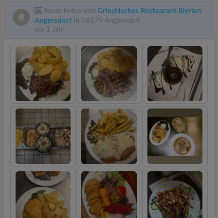
Neue Fotos von
Griechisches Restaurant Illyrian
Angersdorf
in 06179 Angersdorf.
vor 1 Jahr