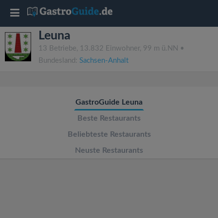
T
Leuna
o
13 Betriebe, 13.832 Einwohner, 99 m ü.NN •
Bundesland:
Sachsen-Anhalt
g
g
GastroGuide Leuna
l
Beste Restaurants
Beliebteste Restaurants
e
Neuste Restaurants
n
a