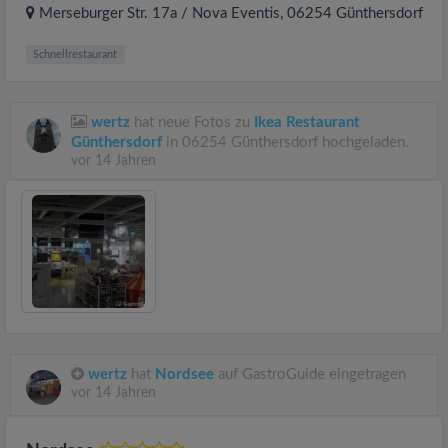
Merseburger Str. 17a / Nova Eventis
, 06254
Günthersdorf
Schnellrestaurant
wertz
hat neue Fotos zu
Ikea Restaurant
Günthersdorf
in 06254 Günthersdorf hochgeladen.
vor 14 Jahren
wertz
hat
Nordsee
auf GastroGuide eingetragen
vor 14 Jahren