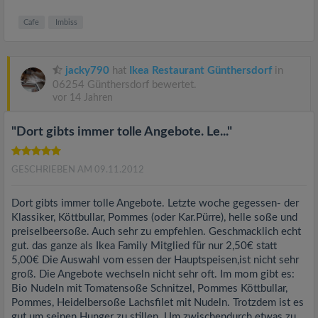
Cafe
Imbiss
jacky790
hat
Ikea Restaurant Günthersdorf
in
06254 Günthersdorf bewertet.
vor 14 Jahren
"Dort gibts immer tolle Angebote. Le..."
GESCHRIEBEN AM 09.11.2012
Dort gibts immer tolle Angebote. Letzte woche gegessen- der
Klassiker, Köttbullar, Pommes (oder Kar.Pürre), helle soße und
preiselbeersoße. Auch sehr zu empfehlen. Geschmacklich echt
gut. das ganze als Ikea Family Mitglied für nur 2,50€ statt
5,00€ Die Auswahl vom essen der Hauptspeisen,ist nicht sehr
groß. Die Angebote wechseln nicht sehr oft. Im mom gibt es:
Bio Nudeln mit Tomatensoße Schnitzel, Pommes Köttbullar,
Pommes, Heidelbersoße Lachsfilet mit Nudeln. Trotzdem ist es
gut um seinen Hunger zu stillen. Um zwischendurch etwas zu