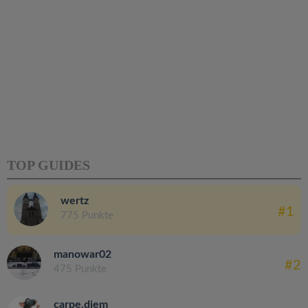
TOP GUIDES
wertz
#1
775 Punkte
manowar02
#2
475 Punkte
carpe.diem