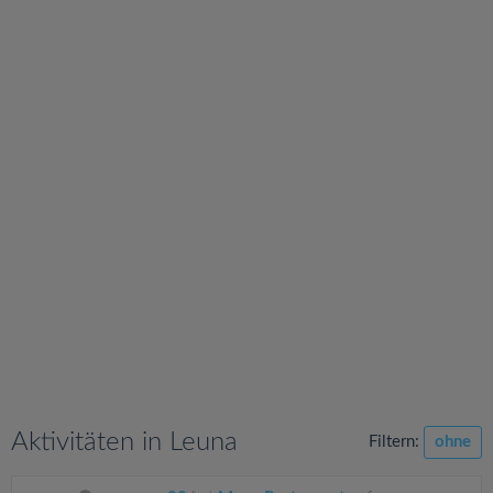
v
i
g
a
t
i
o
n
Aktivitäten in Leuna
Filtern:
ohne