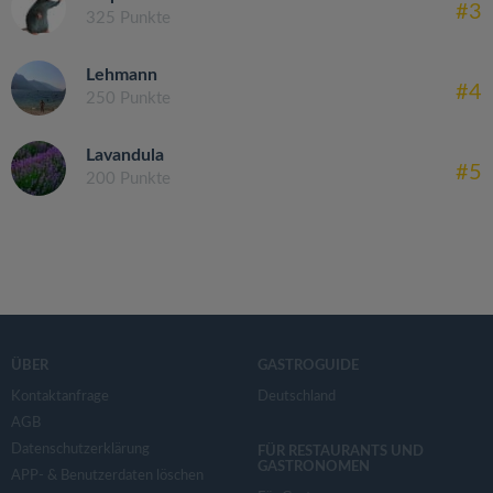
#3
325 Punkte
Lehmann
#4
250 Punkte
Lavandula
#5
200 Punkte
ÜBER
GASTROGUIDE
Kontaktanfrage
Deutschland
AGB
Datenschutzerklärung
FÜR RESTAURANTS UND
GASTRONOMEN
APP- & Benutzerdaten löschen