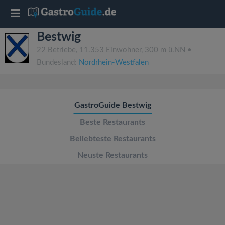
T
Bestwig
o
22 Betriebe, 11.353 Einwohner, 300 m ü.NN •
Bundesland:
Nordrhein-Westfalen
g
g
GastroGuide Bestwig
l
Beste Restaurants
Beliebteste Restaurants
e
Neuste Restaurants
n
a