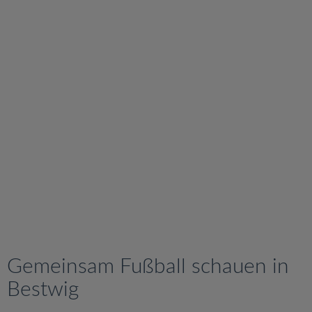
v
i
g
a
t
i
o
n
Gemeinsam Fußball schauen in
Bestwig