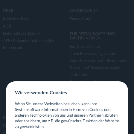
ÜBER
GASTROGUIDE
Kontaktanfrage
Deutschland
AGB
Datenschutzerklärung
FÜR RESTAURANTS UND
GASTRONOMEN
APP- & Benutzerdaten löschen
Für Gastronomen
Impressum
Tisch Reservierungsystem
Gutscheinsystem für Restaurants
Event- und Ticketsystem mit
Ticketverkauf
Bestellsystem Lieferung und
TakeAway
Wir verwenden Cookies
Webseiten für Restaurant
Eigene App für Restaurant
Wenn Sie unsere Webseiten besuchen, kann Ihre
Systemsoftware Informationen in Form von Cookies oder
anderen Technologien von uns und unseren Partnern abrufen
FOLGE UNS
oder speichern, um z.B. die gewünschte Funktion der Website
Facebook
zu gewährleisten.
Instagram