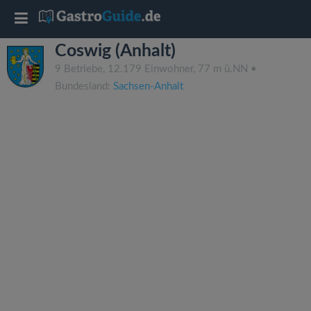
T
Coswig (Anhalt)
o
9 Betriebe, 12.179 Einwohner, 77 m ü.NN •
Bundesland:
Sachsen-Anhalt
g
g
l
e
n
a