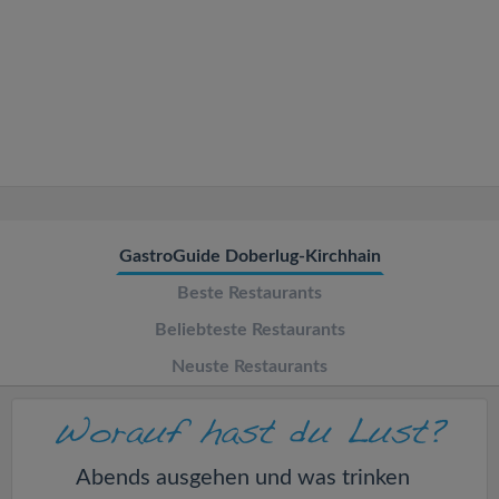
v
i
g
a
t
GastroGuide Doberlug-Kirchhain
Beste Restaurants
i
Beliebteste Restaurants
o
Neuste Restaurants
n
Abends ausgehen und was trinken