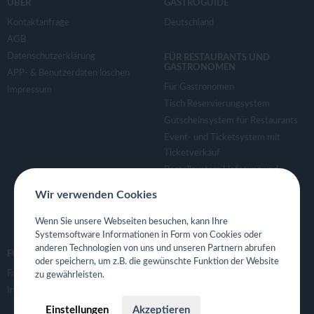
ÜBER
GASTROGUIDE
Kontaktanfrage
Deutschland
AGB
Datenschutzerklärung
FÜR RESTAURANTS UND
GASTRONOMEN
APP- & Benutzerdaten löschen
Für Gastronomen
Impressum
Tisch Reservierungsystem
Gutscheinsystem für Restaurants
Event- und Ticketsystem mit
Ticketverkauf
Bestellsystem Lieferung und
TakeAway
Wir verwenden Cookies
Webseiten für Restaurant
Eigene App für Restaurant
Wenn Sie unsere Webseiten besuchen, kann Ihre
Systemsoftware Informationen in Form von Cookies oder
anderen Technologien von uns und unseren Partnern abrufen
FOLGE UNS
oder speichern, um z.B. die gewünschte Funktion der Website
Facebook
zu gewährleisten.
Instagram
Einstellungen
Akzeptieren