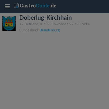
T
Doberlug-Kirchhain
o
12 Betriebe, 8.759 Einwohner, 97 m ü.NN •
Bundesland:
Brandenburg
g
g
l
e
n
a