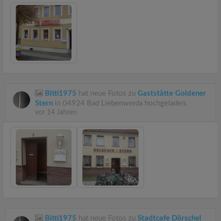
Bitti1975
hat neue Fotos zu
Gaststätte Goldener
Stern
in 04924 Bad Liebenwerda hochgeladen.
vor 14 Jahren
Bitti1975
hat neue Fotos zu
Stadtcafe Dörschel