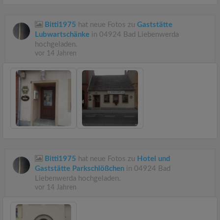
Bitti1975
hat neue Fotos zu
Gaststätte
Lubwartschänke
in 04924 Bad Liebenwerda
hochgeladen.
vor 14 Jahren
Bitti1975
hat neue Fotos zu
Hotel und
Gaststätte Parkschlößchen
in 04924 Bad
Liebenwerda hochgeladen.
vor 14 Jahren