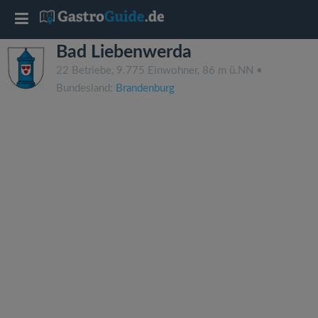
T
Bad Liebenwerda
o
22 Betriebe, 9.775 Einwohner, 86 m ü.NN •
Bundesland:
Brandenburg
g
g
l
e
n
a