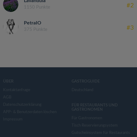
Lavandula
#2
1150 Punkte
PetraIO
#3
375 Punkte
ÜBER
GASTROGUIDE
Kontaktanfrage
Deutschland
AGB
Datenschutzerklärung
FÜR RESTAURANTS UND
GASTRONOMEN
APP- & Benutzerdaten löschen
Für Gastronomen
Impressum
Tisch Reservierungsystem
Gutscheinsystem für Restaurants