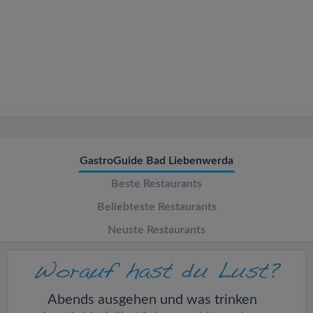
v
i
g
a
t
GastroGuide Bad Liebenwerda
Beste Restaurants
i
Beliebteste Restaurants
o
Neuste Restaurants
n
Abends ausgehen und was trinken