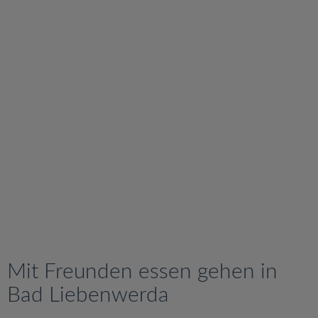
v
i
g
a
t
i
o
n
Mit Freunden essen gehen in
Bad Liebenwerda