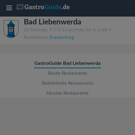
T
Bad Liebenwerda
o
22 Betriebe, 9.775 Einwohner, 86 m ü.NN •
Bundesland:
Brandenburg
g
g
GastroGuide Bad Liebenwerda
l
Beste Restaurants
Beliebteste Restaurants
e
Neuste Restaurants
n
a