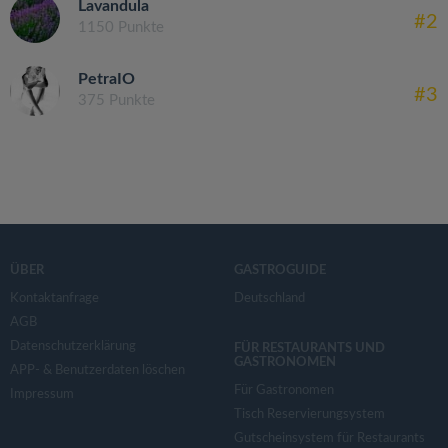
Lavandula
#2
1150 Punkte
PetraIO
#3
375 Punkte
ÜBER
GASTROGUIDE
Kontaktanfrage
Deutschland
AGB
Datenschutzerklärung
FÜR RESTAURANTS UND
GASTRONOMEN
APP- & Benutzerdaten löschen
Für Gastronomen
Impressum
Tisch Reservierungsystem
Gutscheinsystem für Restaurants