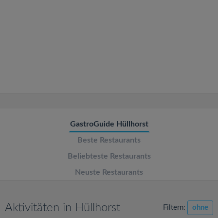
v
i
g
a
t
GastroGuide Hüllhorst
i
Beste Restaurants
o
Beliebteste Restaurants
Neuste Restaurants
n
Aktivitäten in Hüllhorst
Filtern:
ohne