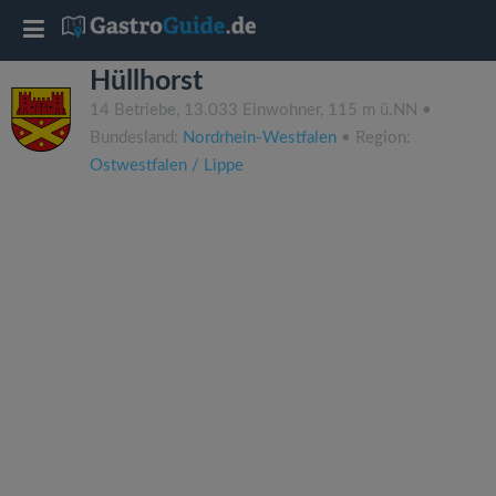
T
Hüllhorst
o
14 Betriebe, 13.033 Einwohner, 115 m ü.NN •
Bundesland:
Nordrhein-Westfalen
• Region:
g
Ostwestfalen / Lippe
g
l
e
n
a