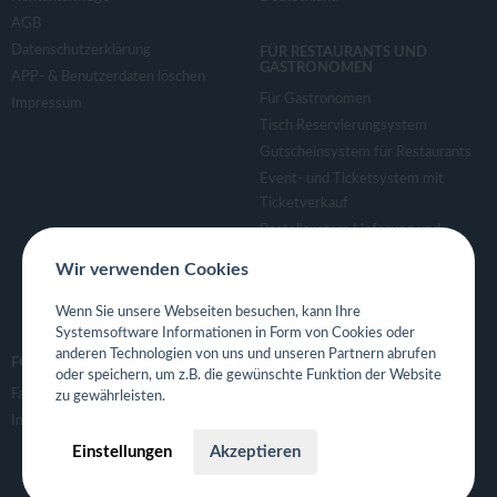
AGB
Datenschutzerklärung
FÜR RESTAURANTS UND
GASTRONOMEN
APP- & Benutzerdaten löschen
Für Gastronomen
Impressum
Tisch Reservierungsystem
Gutscheinsystem für Restaurants
Event- und Ticketsystem mit
Ticketverkauf
Bestellsystem Lieferung und
TakeAway
Wir verwenden Cookies
Webseiten für Restaurant
Eigene App für Restaurant
Wenn Sie unsere Webseiten besuchen, kann Ihre
Systemsoftware Informationen in Form von Cookies oder
anderen Technologien von uns und unseren Partnern abrufen
FOLGE UNS
oder speichern, um z.B. die gewünschte Funktion der Website
Facebook
zu gewährleisten.
Instagram
Einstellungen
Akzeptieren