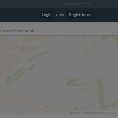
Für Gastronomen
Login
oder
Registrieren
Neuste Restaurants
Leaflet
| ©
OpenStreetMap
©
CartoDB