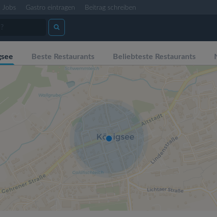
Jobs
Gastro eintragen
Beitrag schreiben
gsee
Beste Restaurants
Beliebteste Restaurants