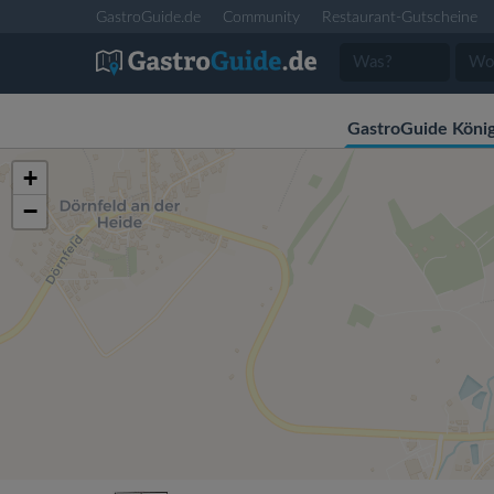
GastroGuide.de
Community
Restaurant-Gutscheine
GastroGuide Köni
+
−