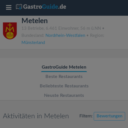
T
Metelen
o
13 Betriebe, 6.461 Einwohner, 56 m ü.NN •
Bundesland:
Nordrhein-Westfalen
• Region:
g
Münsterland
g
GastroGuide Metelen
l
Beste Restaurants
e
Beliebteste Restaurants
Neuste Restaurants
n
a
Aktivitäten in Metelen
Filtern:
Bewertungen