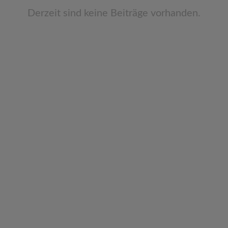
v
Derzeit sind keine Beiträge vorhanden.
i
g
a
t
i
o
n