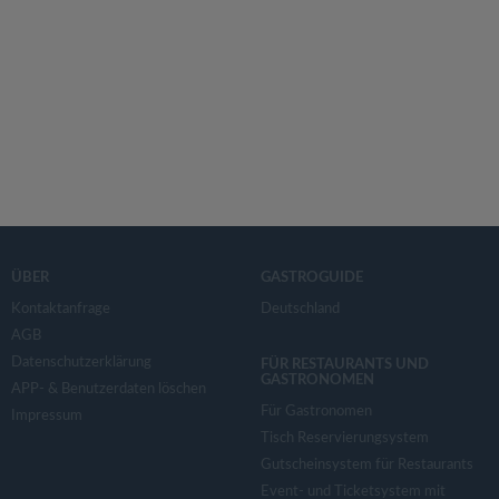
ÜBER
GASTROGUIDE
Kontaktanfrage
Deutschland
AGB
Datenschutzerklärung
FÜR RESTAURANTS UND
GASTRONOMEN
APP- & Benutzerdaten löschen
Für Gastronomen
Impressum
Tisch Reservierungsystem
Gutscheinsystem für Restaurants
Event- und Ticketsystem mit