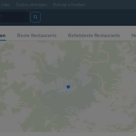
Jobs
Gastro eintragen
Beitrag schreiben
hen
Beste Restaurants
Beliebteste Restaurants
N