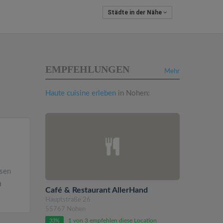
Städte in der Nähe
EMPFEHLUNGEN
Mehr
Haute cuisine erleben
in Nohen:
ssen
n
Café & Restaurant AllerHand
Hauptstraße 26
55767 Nohen
1 von 3 empfehlen diese Location
33%