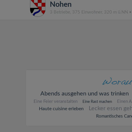
Nohen
3 Betriebe, 375 Einwohner, 320 m ü.NN 
Abends ausgehen und was trinken
Eine Feier veranstalten
Einen A
Eine Rast machen
Lecker essen ge
Haute cuisine erleben
Romantisches Cand