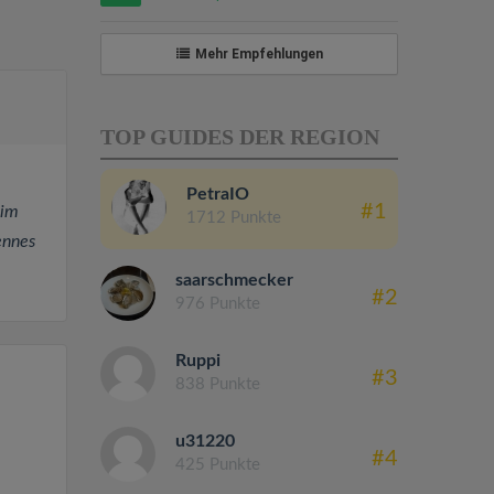
Mehr Empfehlungen
TOP GUIDES DER REGION
PetraIO
#1
 im
1712 Punkte
ennes
saarschmecker
#2
976 Punkte
Ruppi
#3
838 Punkte
u31220
#4
425 Punkte