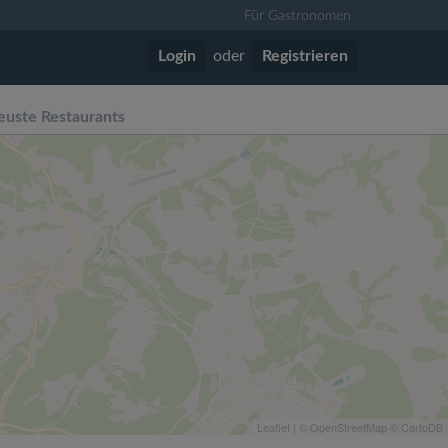
Für Gastronomen
Login
oder
Registrieren
euste Restaurants
Leaflet
| ©
OpenStreetMap
©
CartoDB