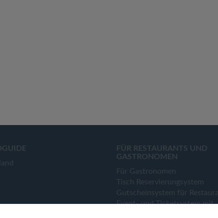
OGUIDE
FÜR RESTAURANTS UND
GASTRONOMEN
land
Für Gastronomen
Tisch Reservierungsystem
Gutscheinsystem für Restaur
Event- und Ticketsystem mit
Ticketverkauf