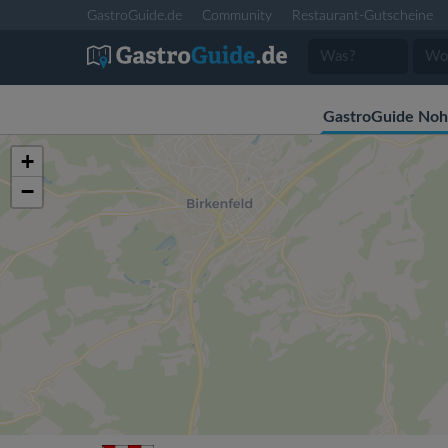
GastroGuide.de
Community
Restaurant-Gutscheine
GastroGuide No
+
−