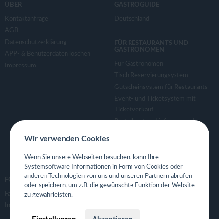
ÜBER
GASTROGUIDE
Kontaktanfrage
Deutschland
AGB
Datenschutzerklärung
FÜR RESTAURANTS UND
GASTRONOMEN
APP- & Benutzerdaten löschen
Für Gastronomen
Impressum
Tisch Reservierungsystem
Gutscheinsystem für Restaurants
Event- und Ticketsystem mit
Ticketverkauf
Bestellsystem Lieferung und
TakeAway
Wir verwenden Cookies
Webseiten für Restaurant
Eigene App für Restaurant
Wenn Sie unsere Webseiten besuchen, kann Ihre
Systemsoftware Informationen in Form von Cookies oder
anderen Technologien von uns und unseren Partnern abrufen
FOLGE UNS
oder speichern, um z.B. die gewünschte Funktion der Website
Facebook
zu gewährleisten.
Instagram