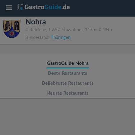
T
Nohra
o
4 Betriebe, 1.657 Einwohner, 315 m ü.NN •
Bundesland:
Thüringen
g
g
GastroGuide Nohra
l
Beste Restaurants
Beliebteste Restaurants
e
Neuste Restaurants
n
a