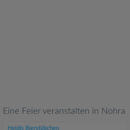
v
i
g
a
t
i
o
n
Eine Feier veranstalten in Nohra
Heidis Bierstübchen