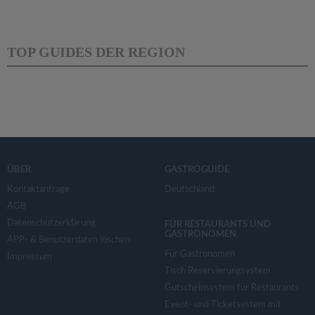
TOP GUIDES DER REGION
ÜBER
GASTROGUIDE
Kontaktanfrage
Deutschland
AGB
Datenschutzerklärung
FÜR RESTAURANTS UND
GASTRONOMEN
APP- & Benutzerdaten löschen
Für Gastronomen
Impressum
Tisch Reservierungsystem
Gutscheinsystem für Restaurants
Event- und Ticketsystem mit