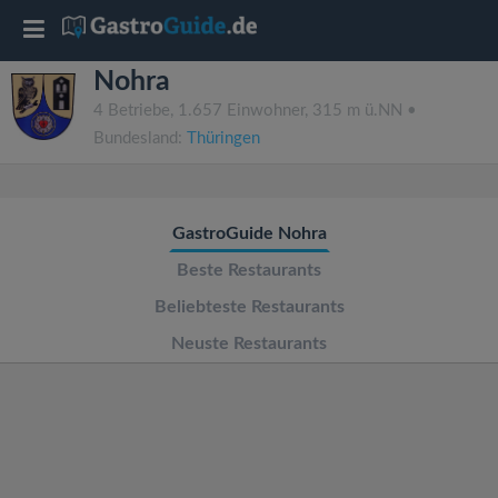
T
Nohra
o
4 Betriebe, 1.657 Einwohner, 315 m ü.NN •
Bundesland:
Thüringen
g
g
GastroGuide Nohra
l
Beste Restaurants
Beliebteste Restaurants
e
Neuste Restaurants
n
a