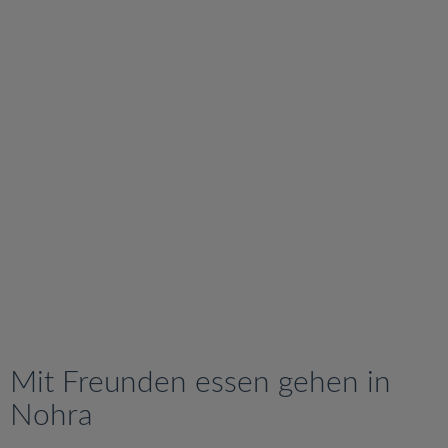
v
i
g
a
t
i
o
n
Mit Freunden essen gehen in
Nohra