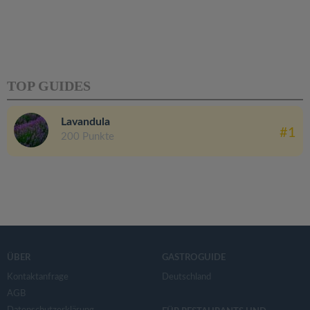
TOP GUIDES
Lavandula
#1
200 Punkte
ÜBER
GASTROGUIDE
Kontaktanfrage
Deutschland
AGB