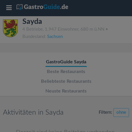
T
Sayda
o
4 Betriebe, 1.947 Einwohner, 680 m ü.NN •
Bundesland:
Sachsen
g
g
GastroGuide Sayda
l
Beste Restaurants
Beliebteste Restaurants
e
Neuste Restaurants
n
Aktivitäten in Sayda
Filtern:
ohne
a