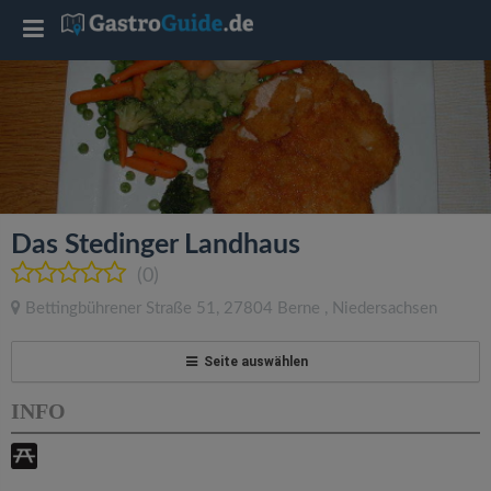
T
o
g
g
Das Stedinger Landhaus
l
(0)
Bettingbührener Straße 51
,
27804
Berne
,
Niedersachsen
e
Seite auswählen
n
INFO
a