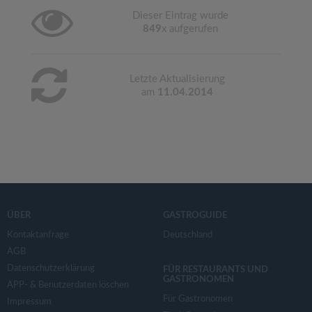
Dieser Eintrag wurde
849
x aufgerufen
Letzte Aktualisierung
am
11.04.2014
ÜBER
GASTROGUIDE
Kontaktanfrage
Deutschland
AGB
Datenschutzerklärung
FÜR RESTAURANTS UND
GASTRONOMEN
APP- & Benutzerdaten löschen
Für Gastronomen
Impressum