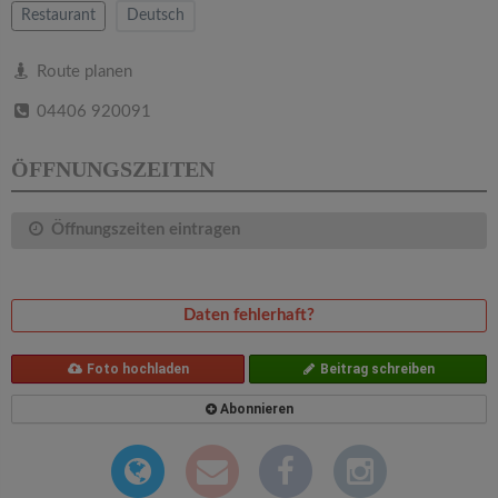
v
Restaurant
Deutsch
i
Route planen
04406 920091
g
ÖFFNUNGSZEITEN
a
Öffnungszeiten eintragen
t
i
Daten fehlerhaft?
o
Foto hochladen
Beitrag schreiben
Abonnieren
n