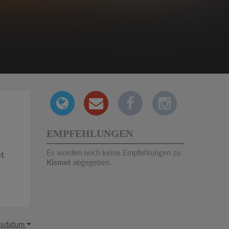
EMPFEHLUNGEN
Es wurden noch keine Empfehlungen zu
t
Kismet
abgegeben.
hsdatum