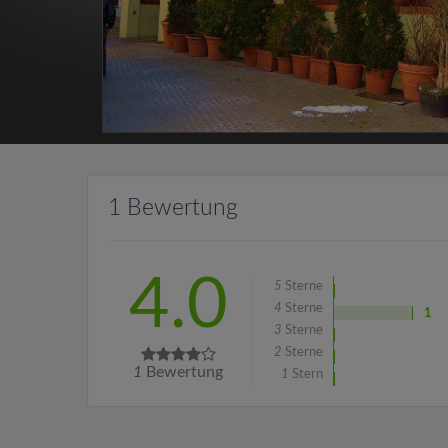
1 Bewertung
4.0
5
Sterne
4
Sterne
1
3
Sterne
2
Sterne
1
Bewertung
1
Stern