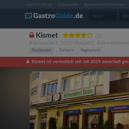
GastroGuide.de
Community
Restaurant-Gutscheine
Kismet
(1)
Kernerplatz 5
,
70182
Stuttgart
()
,
Baden-Württemb
Restaurant
Türkisch
Vegetarisch
Kismet ist vermutlich seit Juli 2019 dauerhaft ge