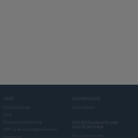
ÜBER
GASTROGUIDE
Kontaktanfrage
Deutschland
AGB
Datenschutzerklärung
FÜR RESTAURANTS UND
GASTRONOMEN
APP- & Benutzerdaten löschen
Für Gastronomen
Impressum