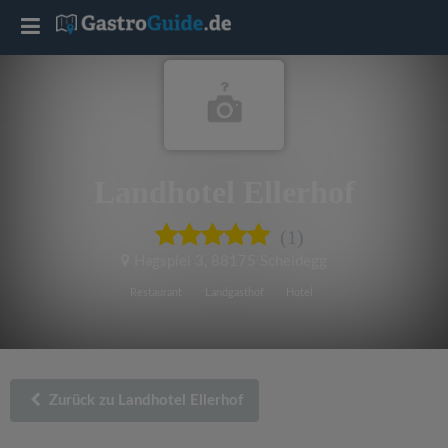
T
o
g
Landhotel Ellerhof
g
(1)
l
Hagspiel 3
,
88175 Scheidegg
e
Restaurant
Landgasthof
Hotel
n
a
Zurück zu Landhotel Ellerhof