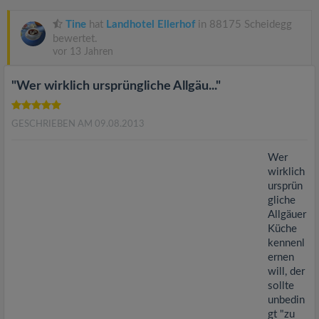
v
Tine
hat
Landhotel Ellerhof
in 88175 Scheidegg
i
bewertet.
vor 13 Jahren
g
"Wer wirklich ursprüngliche Allgäu..."
a
GESCHRIEBEN AM 09.08.2013
t
Wer
wirklich
ursprün
i
gliche
Allgäuer
o
Küche
kennenl
ernen
n
will, der
sollte
unbedin
gt "zu