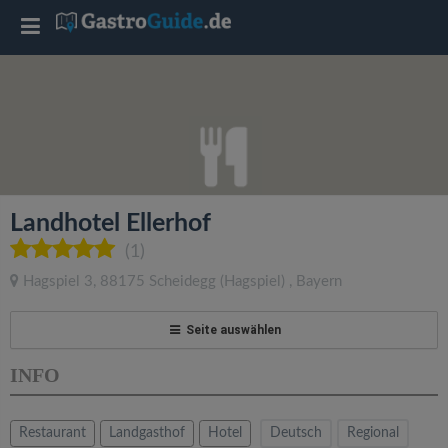
T
o
g
g
Landhotel Ellerhof
l
(1)
Hagspiel 3
,
88175
Scheidegg
(Hagspiel)
,
Bayern
e
Seite auswählen
n
INFO
a
Restaurant
Landgasthof
Hotel
Deutsch
Regional