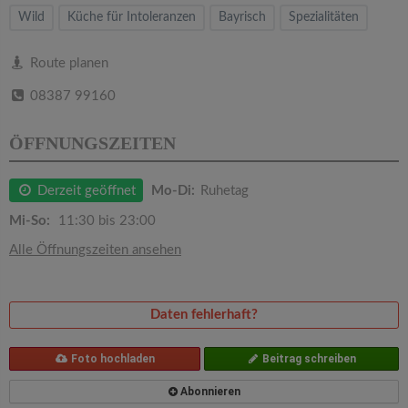
v
Wild
Küche für Intoleranzen
Bayrisch
Spezialitäten
i
Route planen
08387 99160
g
ÖFFNUNGSZEITEN
a
Derzeit geöffnet
Mo-Di:
Ruhetag
t
Mi-So:
11:30 bis 23:00
i
Alle Öffnungszeiten ansehen
o
Daten fehlerhaft?
n
Foto hochladen
Beitrag schreiben
Abonnieren