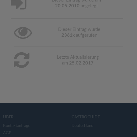
Dieser Eintrag wurde am
20.05.2010
angelegt
Dieser Eintrag wurde
2361
x aufgerufen
Letzte Aktualisierung
am
25.02.2017
ÜBER
GASTROGUIDE
Kontaktanfrage
Deutschland
AGB