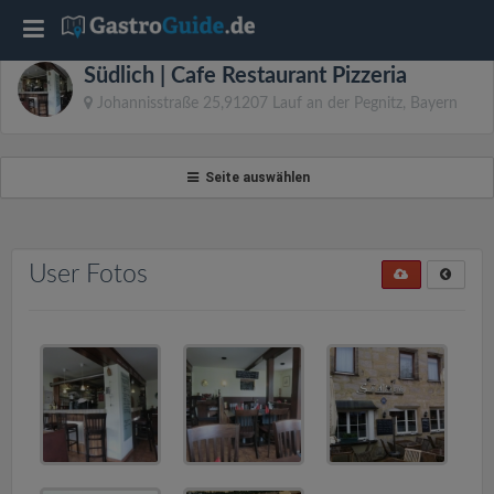
T
Südlich | Cafe Restaurant Pizzeria
o
Johannisstraße 25,91207 Lauf an der Pegnitz, Bayern
g
Seite auswählen
g
l
User Fotos
e
n
a