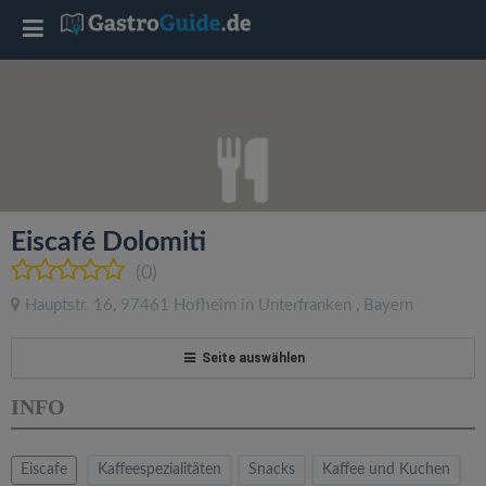
T
o
g
g
Eiscafé Dolomiti
l
(0)
Hauptstr. 16
,
97461
Hofheim in Unterfranken
,
Bayern
e
Seite auswählen
n
INFO
a
Eiscafe
Kaffeespezialitäten
Snacks
Kaffee und Kuchen