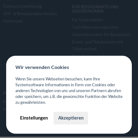
Datenschutzerklärung
FÜR RESTAURANTS UND
GASTRONOMEN
APP- & Benutzerdaten löschen
Für Gastronomen
Impressum
Tisch Reservierungsystem
Gutscheinsystem für Restaurants
Event- und Ticketsystem mit
Ticketverkauf
Bestellsystem Lieferung und
TakeAway
Wir verwenden Cookies
Webseiten für Restaurant
Eigene App für Restaurant
Wenn Sie unsere Webseiten besuchen, kann Ihre
Systemsoftware Informationen in Form von Cookies oder
anderen Technologien von uns und unseren Partnern abrufen
FOLGE UNS
oder speichern, um z.B. die gewünschte Funktion der Website
Facebook
zu gewährleisten.
Instagram
Einstellungen
Akzeptieren