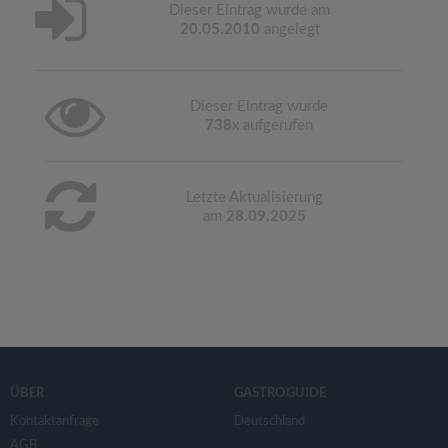
Dieser Eintrag wurde am
20.05.2010
angelegt
Dieser Eintrag wurde
738
x aufgerufen
Letzte Aktualisierung
am
28.09.2025
ÜBER
GASTROGUIDE
Kontaktanfrage
Deutschland
AGB