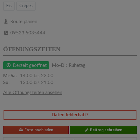
v
Eis
Crêpes
i
Route planen
09523 5035444
g
ÖFFNUNGSZEITEN
a
Derzeit geöffnet
Mo-Di:
Ruhetag
t
Mi-Sa:
14:00 bis 22:00
So:
13:00 bis 21:00
i
Alle Öffnungszeiten ansehen
o
Daten fehlerhaft?
n
Foto hochladen
Beitrag schreiben