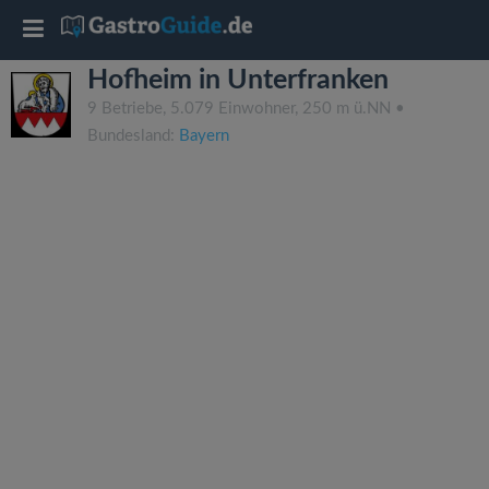
T
Hofheim in Unterfranken
o
9 Betriebe, 5.079 Einwohner, 250 m ü.NN •
Bundesland:
Bayern
g
g
l
e
n
a