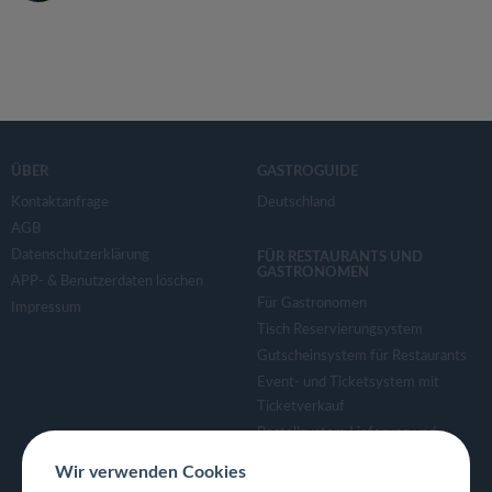
ÜBER
GASTROGUIDE
Kontaktanfrage
Deutschland
AGB
Datenschutzerklärung
FÜR RESTAURANTS UND
GASTRONOMEN
APP- & Benutzerdaten löschen
Für Gastronomen
Impressum
Tisch Reservierungsystem
Gutscheinsystem für Restaurants
Event- und Ticketsystem mit
Ticketverkauf
Bestellsystem Lieferung und
TakeAway
Wir verwenden Cookies
Webseiten für Restaurant