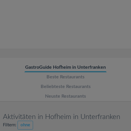
v
i
g
a
t
GastroGuide Hofheim in Unterfranken
Beste Restaurants
i
Beliebteste Restaurants
o
Neuste Restaurants
n
Aktivitäten in Hofheim in Unterfranken
Filtern:
ohne