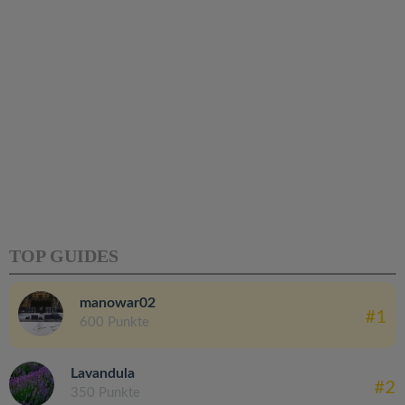
TOP GUIDES
manowar02
#1
600 Punkte
Lavandula
#2
350 Punkte