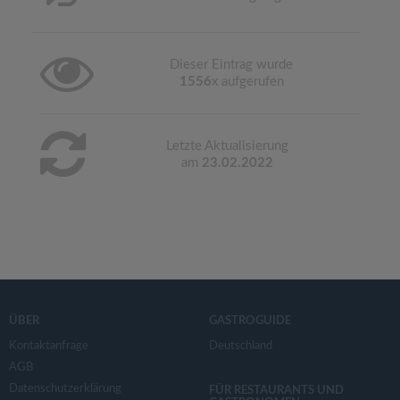
Dieser Eintrag wurde
1556
x aufgerufen
Letzte Aktualisierung
am
23.02.2022
ÜBER
GASTROGUIDE
Kontaktanfrage
Deutschland
AGB
Datenschutzerklärung
FÜR RESTAURANTS UND