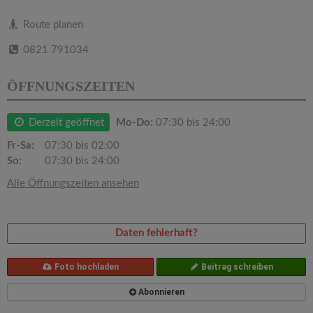
v
Route planen
i
0821 791034
g
ÖFFNUNGSZEITEN
a
Derzeit geöffnet
Mo-Do:
07:30 bis 24:00
Fr-Sa:
07:30 bis 02:00
t
So:
07:30 bis 24:00
Alle Öffnungszeiten ansehen
i
o
Daten fehlerhaft?
n
Foto hochladen
Beitrag schreiben
Abonnieren