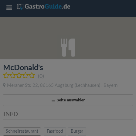
T
o
g
g
McDonald's
l
(0)
Meraner Str. 22
,
86165
Augsburg
(Lechhausen)
,
Bayern
e
Seite auswählen
n
INFO
a
Schnellrestaurant
Fastfood
Burger