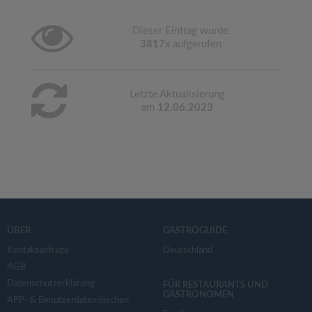
Dieser Eintrag wurde
3817
x aufgerufen
Letzte Aktualisierung
am
12.06.2023
ÜBER
GASTROGUIDE
Kontaktanfrage
Deutschland
AGB
Datenschutzerklärung
FÜR RESTAURANTS UND
GASTRONOMEN
APP- & Benutzerdaten löschen