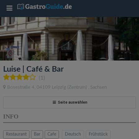
T
o
g
g
Luise | Café & Bar
l
(1)
Bosestraße 4
,
04109
Leipzig
(Zentrum)
,
Sachsen
e
Seite auswählen
n
INFO
a
Restaurant
Bar
Cafe
Deutsch
Frühstück