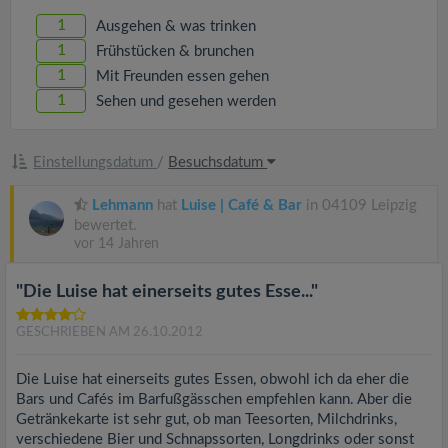
1
Ausgehen & was trinken
1
Frühstücken & brunchen
1
Mit Freunden essen gehen
1
Sehen und gesehen werden
Einstellungsdatum
/
Besuchsdatum
Lehmann
hat
Luise | Café & Bar
in 04109 Leipzig
bewertet.
vor 14 Jahren
"Die Luise hat einerseits gutes Esse..."
GESCHRIEBEN AM 26.10.2012
Die Luise hat einerseits gutes Essen, obwohl ich da eher die
Bars und Cafés im Barfußgässchen empfehlen kann. Aber die
Getränkekarte ist sehr gut, ob man Teesorten, Milchdrinks,
verschiedene Bier und Schnapssorten, Longdrinks oder sonst