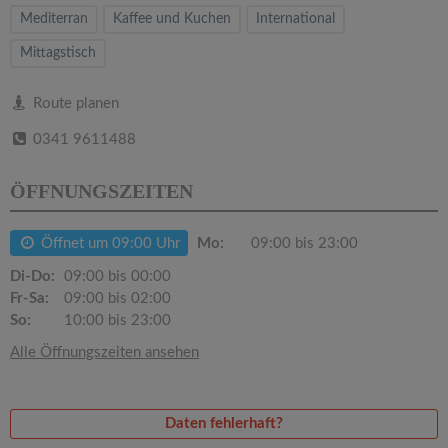
v
Mediterran
Kaffee und Kuchen
International
Mittagstisch
i
Route planen
g
0341 9611488
a
ÖFFNUNGSZEITEN
t
Öffnet um 09:00 Uhr
Mo:
09:00 bis 23:00
i
Di-Do:
09:00 bis 00:00
Fr-Sa:
09:00 bis 02:00
o
So:
10:00 bis 23:00
Alle Öffnungszeiten ansehen
n
Daten fehlerhaft?