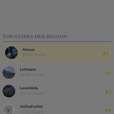
TOP GUIDES DER REGION
Alexus
#1
83815 Punkte
Lehmann
#2
22480 Punkte
Lavandula
#3
16953 Punkte
NoTeaForMe
#4
15786 Punkte