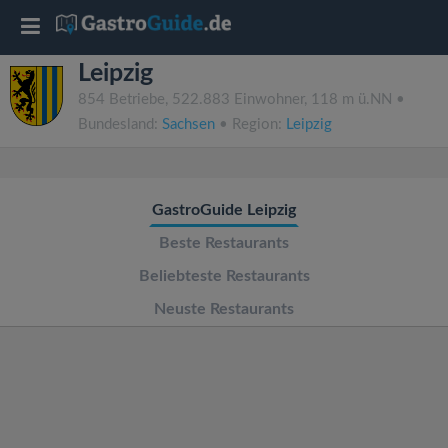
T
Leipzig
o
854 Betriebe, 522.883 Einwohner, 118 m ü.NN •
Bundesland:
Sachsen
• Region:
Leipzig
g
g
GastroGuide Leipzig
l
Beste Restaurants
Beliebteste Restaurants
e
Neuste Restaurants
n
a