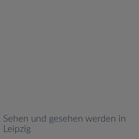
v
i
g
a
t
i
o
n
Sehen und gesehen werden in
Leipzig