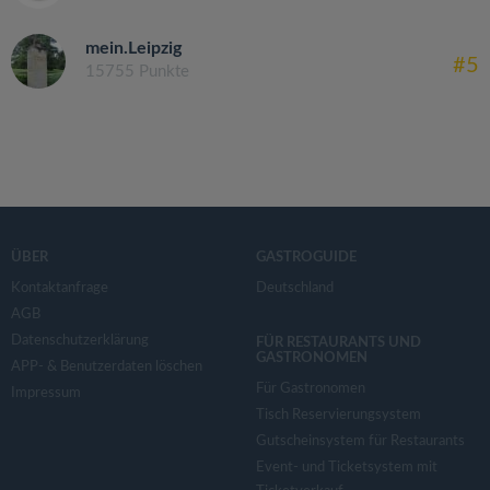
mein.Leipzig
#5
15755 Punkte
ÜBER
GASTROGUIDE
Kontaktanfrage
Deutschland
AGB
Datenschutzerklärung
FÜR RESTAURANTS UND
GASTRONOMEN
APP- & Benutzerdaten löschen
Für Gastronomen
Impressum
Tisch Reservierungsystem
Gutscheinsystem für Restaurants
Event- und Ticketsystem mit