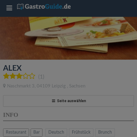
T
o
g
g
ALEX
l
(1)
Naschmarkt 3
,
04109
Leipzig
,
Sachsen
e
Seite auswählen
n
INFO
a
Restaurant
Bar
Deutsch
Frühstück
Brunch