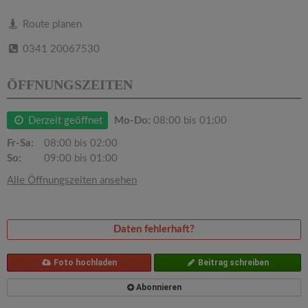
v
Route planen
i
0341 20067530
g
ÖFFNUNGSZEITEN
a
Derzeit geöffnet
Mo-Do:
08:00 bis 01:00
Fr-Sa:
08:00 bis 02:00
t
So:
09:00 bis 01:00
Alle Öffnungszeiten ansehen
i
o
Daten fehlerhaft?
n
Foto hochladen
Beitrag schreiben
Abonnieren