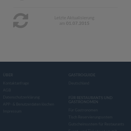
Letzte Aktualisierung
am
01.07.2015
ÜBER
GASTROGUIDE
Kontaktanfrage
Deutschland
AGB
Datenschutzerklärung
FÜR RESTAURANTS UND
GASTRONOMEN
APP- & Benutzerdaten löschen
Für Gastronomen
Impressum
Tisch Reservierungsystem
Gutscheinsystem für Restaurants