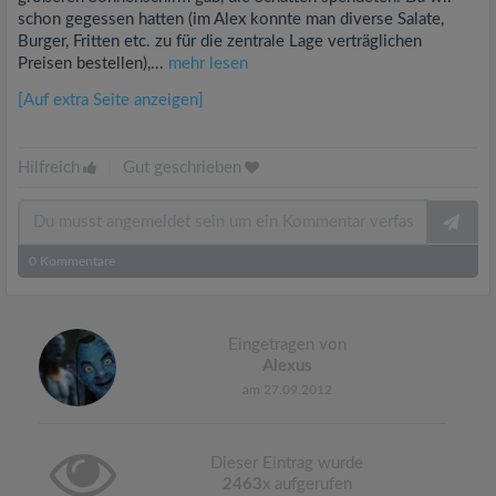
schon gegessen hatten (im Alex konnte man diverse Salate,
Burger, Fritten etc. zu für die zentrale Lage verträglichen
Preisen bestellen),...
mehr lesen
[Auf extra Seite anzeigen]
Hilfreich
|
Gut geschrieben
0
Kommentare
Eingetragen von
Alexus
am 27.09.2012
Dieser Eintrag wurde
2463
x aufgerufen