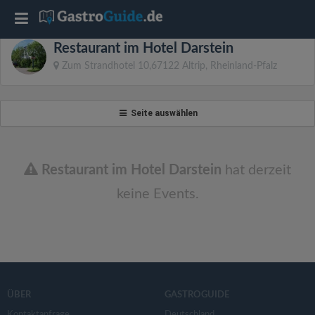
T
Restaurant im Hotel Darstein
o
Zum Strandhotel 10,67122 Altrip, Rheinland-Pfalz
g
Seite auswählen
g
l
Restaurant im Hotel Darstein
hat derzeit
keine Events.
e
n
a
ÜBER
GASTROGUIDE
Kontaktanfrage
Deutschland