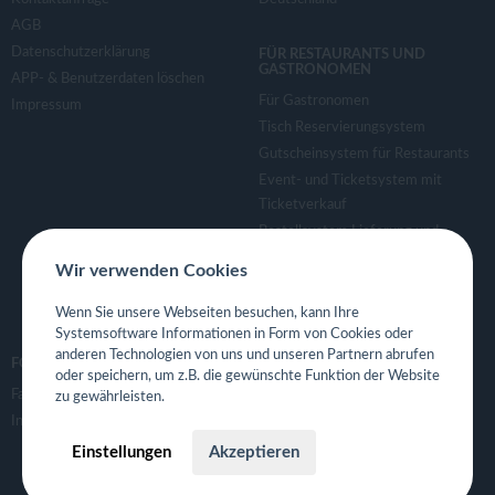
v
AGB
Datenschutzerklärung
FÜR RESTAURANTS UND
i
GASTRONOMEN
APP- & Benutzerdaten löschen
Für Gastronomen
Impressum
g
Tisch Reservierungsystem
Gutscheinsystem für Restaurants
a
Event- und Ticketsystem mit
Ticketverkauf
Bestellsystem Lieferung und
t
TakeAway
Wir verwenden Cookies
Webseiten für Restaurant
i
Eigene App für Restaurant
Wenn Sie unsere Webseiten besuchen, kann Ihre
Systemsoftware Informationen in Form von Cookies oder
o
anderen Technologien von uns und unseren Partnern abrufen
FOLGE UNS
oder speichern, um z.B. die gewünschte Funktion der Website
Facebook
zu gewährleisten.
n
Instagram
Einstellungen
Akzeptieren