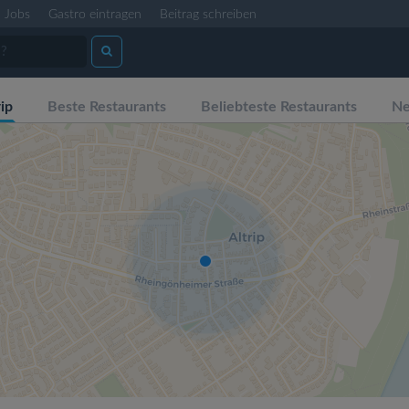
Jobs
Gastro eintragen
Beitrag schreiben
ip
Beste Restaurants
Beliebteste Restaurants
Ne