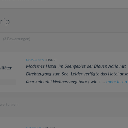
rip
(3 Bewertungen)
MAJA88
FINDET:
(1379
)
Modernes Hotel im Seengebiet der Blauen Adria mit
litäten
Direktzugang zum See. Leider verfügte das Hotel ans
über keinerlei Wellnessangebote ( wie z....
mehr lesen
ewertungen)