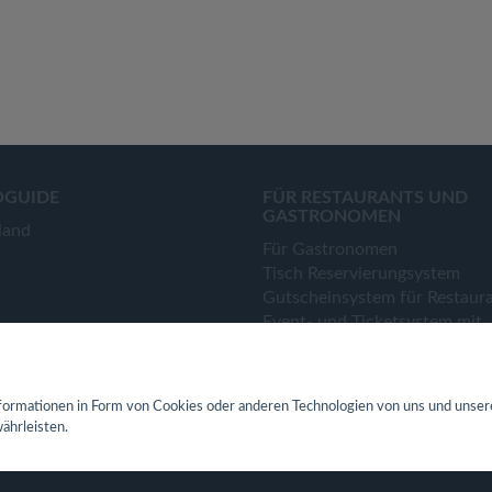
OGUIDE
FÜR RESTAURANTS UND
GASTRONOMEN
land
Für Gastronomen
Tisch Reservierungsystem
Gutscheinsystem für Restaur
Event- und Ticketsystem mit
Ticketverkauf
Bestellsystem Lieferung und
TakeAway
ormationen in Form von Cookies oder anderen Technologien von uns und unser
Webseiten für Restaurant
ährleisten.
Eigene App für Restaurant