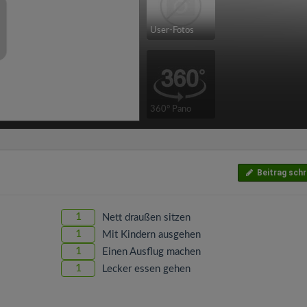
User-Fotos
360° Pano
Beitrag schr
1
Nett draußen sitzen
1
Mit Kindern ausgehen
1
Einen Ausflug machen
1
Lecker essen gehen