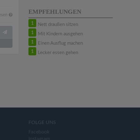
EMPFEHLUNGEN
esen
1
Nett draußen sitzen
1
Mit Kindern ausgehen
1
Einen Ausflug machen
1
Lecker essen gehen
FOLGE UNS
Facebook
Instagram