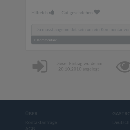
Hilfreich
|
Gut geschrieben
0
Kommentare
Dieser Eintrag wurde am
20.10.2010
angelegt
ÜBER
GASTR
Kontaktanfrage
Deutsch
AGB