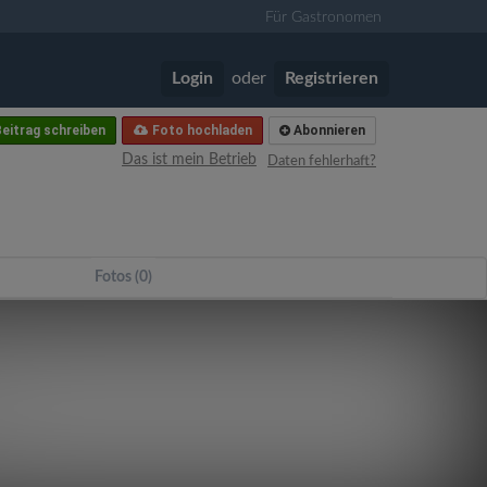
Für Gastronomen
Login
oder
Registrieren
eitrag schreiben
Foto hochladen
Abonnieren
Das ist mein Betrieb
Daten fehlerhaft?
Fotos (0)