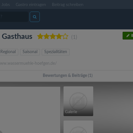
Jobs
Gastro eintragen
Beitrag schreiben
s Gasthaus
B
(1)
Regional
Saisonal
Spezialitäten
w.wassermuehle-hoefgen.de/
Bewertungen & Beiträge (1)
Galerie