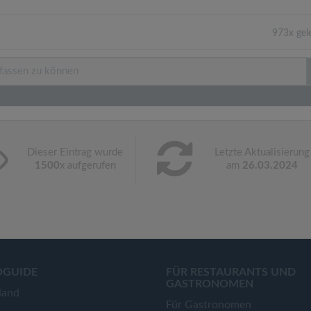
973x gel
Dieser Eintrag wurde
Letzte Aktualisierung
1500
x aufgerufen
am
26.03.2024
OGUIDE
FÜR RESTAURANTS UND
GASTRONOMEN
land
Für Gastronomen