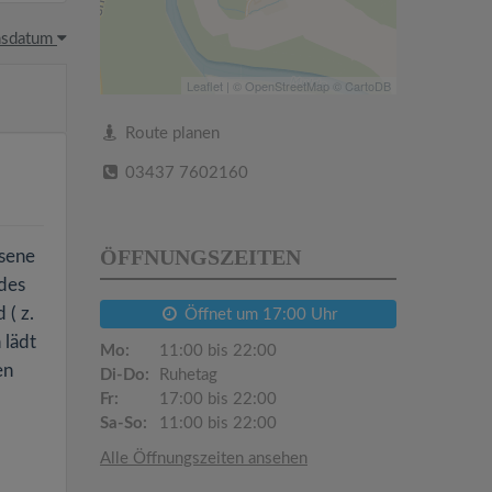
hsdatum
Leaflet
| ©
OpenStreetMap
©
CartoDB
Route planen
03437 7602160
ÖFFNUNGSZEITEN
ssene
des
 ( z.
Öffnet um 17:00 Uhr
 lädt
Mo:
11:00 bis 22:00
en
Di-Do:
Ruhetag
Fr:
17:00 bis 22:00
Sa-So:
11:00 bis 22:00
Alle Öffnungszeiten ansehen