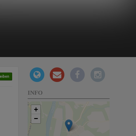
eiben
INFO
+
−