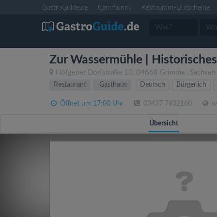
GastroGuide.de
Community
Restaurant-Gutscheine
Zur Wassermühle | Historische
Höfgener Dorfstraße 10
,
04668
Grimma
,
Sachsen
Restaurant
Gasthaus
Deutsch
Bürgerlich
Öffnet um 17:00 Uhr
03437 7602160
ww
Übersicht