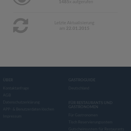
1485
x aufgerufen
Letzte Aktualisierung
am
22.01.2015
ÜBER
GASTROGUIDE
Kontaktanfrage
Deutschland
AGB
Datenschutzerklärung
FÜR RESTAURANTS UND
GASTRONOMEN
APP- & Benutzerdaten löschen
Für Gastronomen
Impressum
Tisch Reservierungsystem
Gutscheinsystem für Restaurants