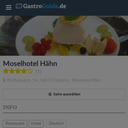
T
o
g
g
Moselhotel Hähn
l
(1)
Wolfskaulstr. 94
,
56072
Koblenz
,
Rheinland-Pfalz
e
Seite auswählen
n
INFO
a
Restaurant
Hotel
Deutsch