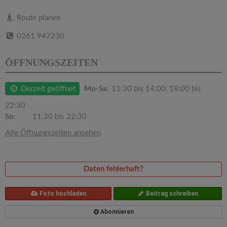
v
Route planen
i
0261 947230
g
ÖFFNUNGSZEITEN
a
Derzeit geöffnet
Mo-Sa:
11:30 bis 14:00, 18:00 bis
22:30
t
So:
11:30 bis 22:30
Alle Öffnungszeiten ansehen
i
o
Daten fehlerhaft?
n
Foto hochladen
Beitrag schreiben
Abonnieren