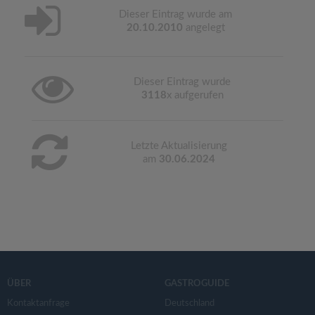
Dieser Eintrag wurde am
20.10.2010
angelegt
Dieser Eintrag wurde
3118
x aufgerufen
Letzte Aktualisierung
am
30.06.2024
ÜBER
GASTROGUIDE
Kontaktanfrage
Deutschland