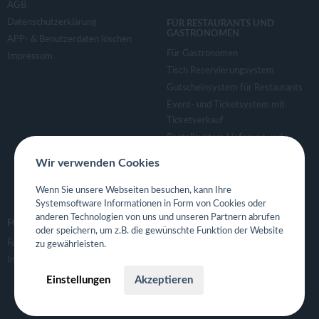
AGB
Datenschutzerklärung
FÜR RESTAURANTS UND
GASTRONOMEN
APP- & Benutzerdaten löschen
Für Gastronomen
Impressum
Tisch Reservierungsystem
Gutscheinsystem für Restaurants
Event- und Ticketsystem mit
Ticketverkauf
Bestellsystem Lieferung und
TakeAway
Wir verwenden Cookies
Webseiten für Restaurant
Eigene App für Restaurant
Wenn Sie unsere Webseiten besuchen, kann Ihre
Systemsoftware Informationen in Form von Cookies oder
anderen Technologien von uns und unseren Partnern abrufen
FOLGE UNS
oder speichern, um z.B. die gewünschte Funktion der Website
Facebook
zu gewährleisten.
Instagram
Einstellungen
Akzeptieren