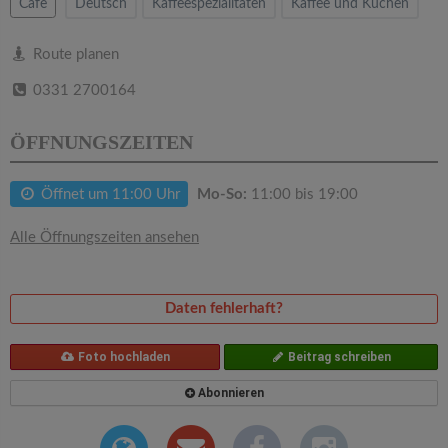
v
Cafe
Deutsch
Kaffeespezialitäten
Kaffee und Kuchen
i
Route planen
0331 2700164
g
ÖFFNUNGSZEITEN
a
Öffnet um 11:00 Uhr
Mo-So:
11:00 bis 19:00
t
Alle Öffnungszeiten ansehen
i
Daten fehlerhaft?
o
Foto hochladen
Beitrag schreiben
n
Abonnieren