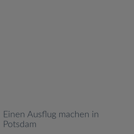
v
i
g
a
t
i
o
n
Einen Ausflug machen in
Potsdam