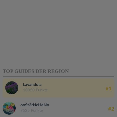
TOP GUIDES DER REGION
Lavandula
#1
10050 Punkte
ooSt3rNcHeNo
#2
7525 Punkte