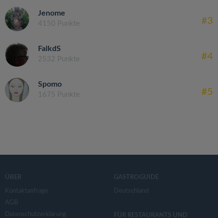
Jenome
#3
4150 Punkte
FalkdS
#4
2532 Punkte
Spomo
#5
1675 Punkte
ÜBER
GASTROGUIDE
Kontaktanfrage
Deutschland
AGB
Datenschutzerklärung
FÜR RESTAURANTS UND