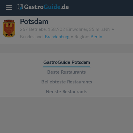
T
Potsdam
o
267 Betriebe, 158.902 Einwohner, 35 m ü.NN •
Bundesland:
Brandenburg
• Region:
Berlin
g
g
GastroGuide Potsdam
l
Beste Restaurants
Beliebteste Restaurants
e
Neuste Restaurants
n
a