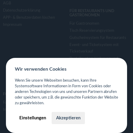
AGB
Datenschutzerklärung
FÜR RESTAURANTS UND
GASTRONOMEN
APP- & Benutzerdaten löschen
Für Gastronomen
Impressum
Tisch Reservierungsystem
Gutscheinsystem für Restaurants
Event- und Ticketsystem mit
Ticketverkauf
Bestellsystem Lieferung und
TakeAway
Wir verwenden Cookies
Webseiten für Restaurant
Eigene App für Restaurant
Wenn Sie unsere Webseiten besuchen, kann Ihre
Systemsoftware Informationen in Form von Cookies oder
anderen Technologien von uns und unseren Partnern abrufen
FOLGE UNS
oder speichern, um z.B. die gewünschte Funktion der Website
Facebook
zu gewährleisten.
Instagram
Einstellungen
Akzeptieren