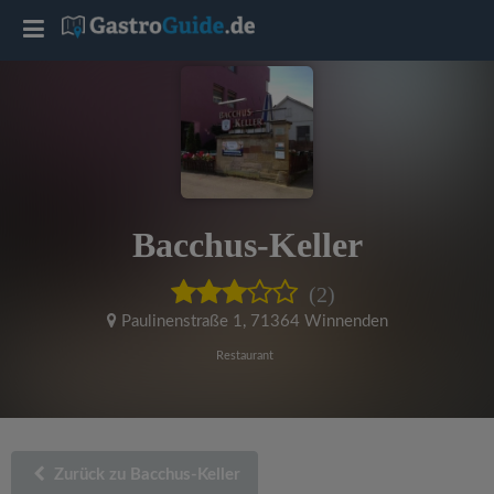
T
o
g
g
Bacchus-Keller
l
(2)
e
Paulinenstraße 1
,
71364 Winnenden
Restaurant
n
a
Zurück zu Bacchus-Keller