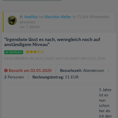
v
i
AndiHa
hat
Bacchus-Keller
in 71364 Winnenden
bewertet.
vor 7 Jahren
g
"Irgendwie lässt es nach, wenngleich noch auf
a
anständigem Niveau"
Verifiziert
t
GESCHRIEBEN AM 18.01.2020
| AKTUALISIERT AM 19.01.2020
i
Besucht am 02.01.2020
Besuchszeit:
Abendessen
2
Personen
Rechnungsbetrag:
51 EUR
o
5 Jahre
ist es
n
nun
schon
her als
ich den