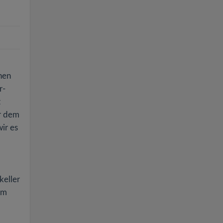
hen
r-
t
er dem
ir es
keller
em