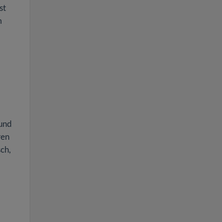
st
m
 und
ren
ch,