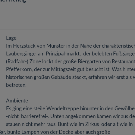
Lage
Im Herzstück von Münster in der Nähe der charakteristisc
Laubengänge am Prinzipal-markt, der belebten Fußgänge
(Radfahr-) Zone lockt der große Biergarten von Restauran
Pfefferkorn, der zur Mittagszeit gut besucht ist. Was hint
historischen großen Gebäude steckt, erfahren wir erst als w
betreten.
Ambiente
Es ging eine steile Wendeltreppe hinunter in den Gewölbe
-nicht barrierefrei-. Unten angekommen kamen wir aus d
stauen nicht mehr raus. Bunt wie im Zirkus oder alt wie in
 Bar, bunte Lampen von der Decke aber auch große