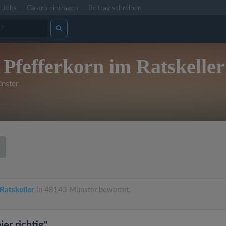
Jobs
Gastro eintragen
Beitrag schreiben
 Pfefferkorn im Ratskeller
nster
Ratskeller
in 48143 Münster bewertet.
ier richtig"