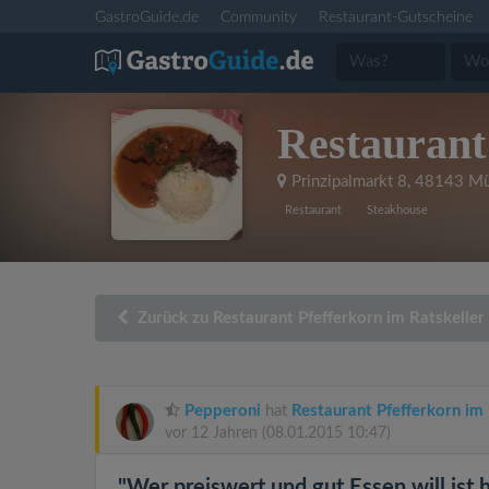
GastroGuide.de
Community
Restaurant-Gutscheine
Restaurant
Prinzipalmarkt 8
,
48143 Mü
Restaurant
Steakhouse
Zurück zu Restaurant Pfefferkorn im Ratskeller
Pepperoni
hat
Restaurant Pfefferkorn im 
vor 12 Jahren
(08.01.2015 10:47)
"Wer preiswert und gut Essen will ist h