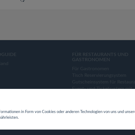
OGUIDE
FÜR RESTAURANTS UND
GASTRONOMEN
land
Für Gastronomen
Tisch Reservierungsystem
Gutscheinsystem für Restaur
Event- und Ticketsystem mit
Ticketverkauf
Bestellsystem Lieferung und
TakeAway
ormationen in Form von Cookies oder anderen Technologien von uns und unser
Webseiten für Restaurant
ährleisten.
Eigene App für Restaurant