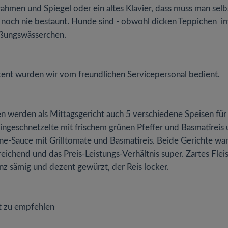
rahmen und Spiegel oder ein altes Klavier, dass muss man selb
 noch nie bestaunt. Hunde sind - obwohl dicken Teppichen i
ßungswässerchen.
nt wurden wir vom freundlichen Servicepersonal bedient.
en werden als Mittagsgericht auch 5 verschiedene Speisen für
ingeschnetzelte mit frischem grünen Pfeffer und Basmatireis
ahne-Sauce mit Grilltomate und Basmatireis. Beide Gerichte wa
ichend und das Preis-Leistungs-Verhältnis super. Zartes Fleis
z sämig und dezent gewürzt, der Reis locker.
it zu empfehlen