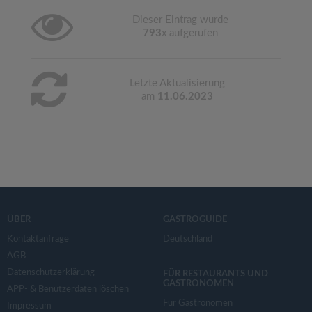
Dieser Eintrag wurde
793
x aufgerufen
Letzte Aktualisierung
am
11.06.2023
ÜBER
GASTROGUIDE
Kontaktanfrage
Deutschland
AGB
Datenschutzerklärung
FÜR RESTAURANTS UND
GASTRONOMEN
APP- & Benutzerdaten löschen
Für Gastronomen
Impressum