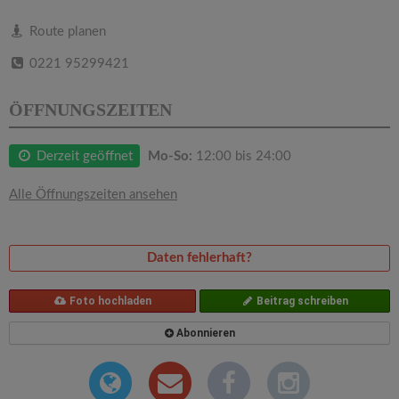
v
Route planen
i
0221 95299421
g
ÖFFNUNGSZEITEN
a
Derzeit geöffnet
Mo-So:
12:00 bis 24:00
t
Alle Öffnungszeiten ansehen
i
Daten fehlerhaft?
o
Foto hochladen
Beitrag schreiben
n
Abonnieren