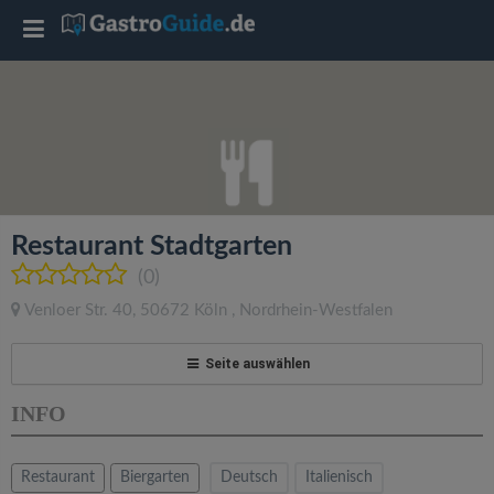
T
o
g
g
Restaurant Stadtgarten
l
(0)
Venloer Str. 40
,
50672
Köln
,
Nordrhein-Westfalen
e
Seite auswählen
n
INFO
a
Restaurant
Biergarten
Deutsch
Italienisch