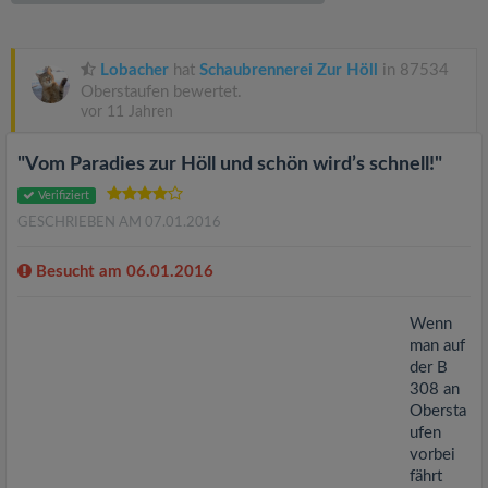
v
i
Lobacher
hat
Schaubrennerei Zur Höll
in 87534
Oberstaufen bewertet.
vor 11 Jahren
g
"Vom Paradies zur Höll und schön wird’s schnell!"
a
Verifiziert
GESCHRIEBEN AM 07.01.2016
t
Besucht am 06.01.2016
i
Wenn
man auf
o
der B
308 an
n
Obersta
ufen
vorbei
fährt