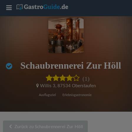
T
o
g
g
Schaubrennerei Zur Höll
l
(1)
e
Willis 3
,
87534 Oberstaufen
Ausflugsziel
Erlebnisgastronomie
n
a
Zurück zu Schaubrennerei Zur Höll