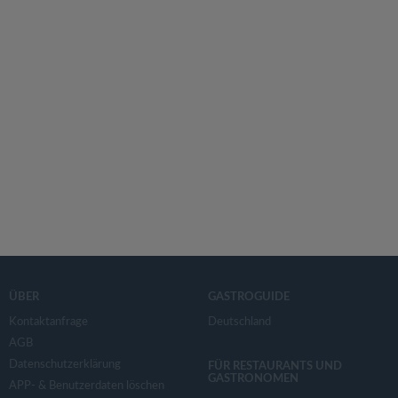
ÜBER
GASTROGUIDE
Kontaktanfrage
Deutschland
AGB
Datenschutzerklärung
FÜR RESTAURANTS UND
GASTRONOMEN
APP- & Benutzerdaten löschen