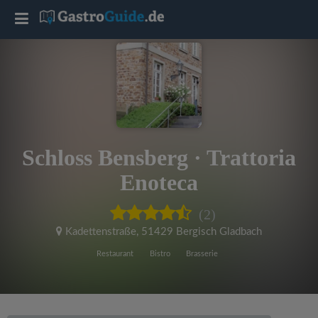
T
o
g
g
Schloss Bensberg · Trattoria
l
Enoteca
e
(2)
Kadettenstraße
,
51429 Bergisch Gladbach
n
Restaurant
Bistro
Brasserie
a