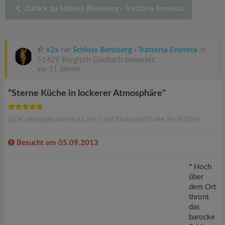
v
Zurück zu Schloss Bensberg · Trattoria Enoteca
i
x2x
hat
Schloss Bensberg · Trattoria Enoteca
in
g
51429 Bergisch Gladbach bewertet.
vor 11 Jahren
a
"Sterne Küche in lockerer Atmosphäre"
t
GESCHRIEBEN AM 04.03.2015
| AKTUALISIERT AM 20.05.2016
i
Besucht am 05.09.2013
o
*
Hoch
über
n
dem Ort
thront
das
barocke