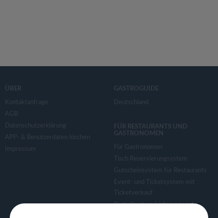
ÜBER
GASTROGUIDE
Kontaktanfrage
Deutschland
AGB
Datenschutzerklärung
FÜR RESTAURANTS UND
GASTRONOMEN
APP- & Benutzerdaten löschen
Für Gastronomen
Impressum
Tisch Reservierungsystem
Gutscheinsystem für Restaurants
Event- und Ticketsystem mit
Ticketverkauf
Bestellsystem Lieferung und
TakeAway