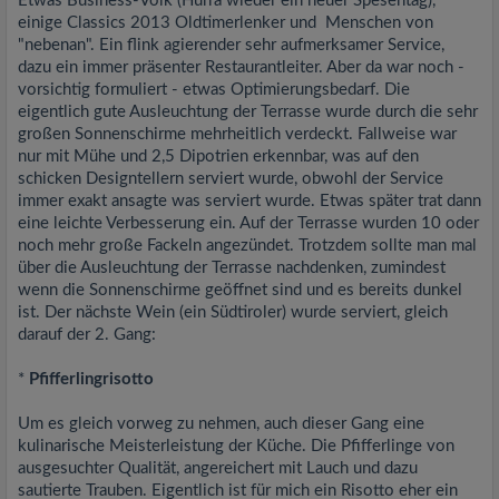
Etwas Business-Volk (Hurra wieder ein neuer Spesentag),
einige Classics 2013 Oldtimerlenker und Menschen von
"nebenan". Ein flink agierender sehr aufmerksamer Service,
dazu ein immer präsenter Restaurantleiter. Aber da war noch -
vorsichtig formuliert - etwas Optimierungsbedarf. Die
eigentlich gute Ausleuchtung der Terrasse wurde durch die sehr
großen Sonnenschirme mehrheitlich verdeckt. Fallweise war
nur mit Mühe und 2,5 Dipotrien erkennbar, was auf den
schicken Designtellern serviert wurde, obwohl der Service
immer exakt ansagte was serviert wurde. Etwas später trat dann
eine leichte Verbesserung ein. Auf der Terrasse wurden 10 oder
noch mehr große Fackeln angezündet. Trotzdem sollte man mal
über die Ausleuchtung der Terrasse nachdenken, zumindest
wenn die Sonnenschirme geöffnet sind und es bereits dunkel
ist. Der nächste Wein (ein Südtiroler) wurde serviert, gleich
darauf der 2. Gang:
*
Pfifferlingrisotto
Um es gleich vorweg zu nehmen, auch dieser Gang eine
kulinarische Meisterleistung der Küche. Die Pfifferlinge von
ausgesuchter Qualität, angereichert mit Lauch und dazu
sautierte Trauben. Eigentlich ist für mich ein Risotto eher ein