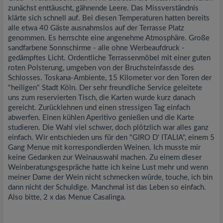
zunächst enttäuscht, gähnende Leere. Das Missverständnis
klärte sich schnell auf. Bei diesen Temperaturen hatten bereits
alle etwa 40 Gäste ausnahmslos auf der Terrasse Platz
genommen. Es herrschte eine angenehme Atmosphäre. Große
sandfarbene Sonnschirme - alle ohne Werbeaufdruck -
gedämpftes Licht. Ordentliche Terrassenmöbel mit einer guten
roten Polsterung, umgeben von der Bruchsteinfassde des
Schlosses. Toskana-Ambiente, 15 Kilometer vor den Toren der
"heiligen" Stadt Köln. Der sehr freundliche Service geleitete
uns zum reservierten Tisch, die Karten wurde kurz danach
gereicht. Zurücklehnen und einen stressigen Tag einfach
abwerfen. Einen kühlen Aperitivo genießen und die Karte
studieren. Die Wahl viel schwer, doch plötzlich war alles ganz
einfach. Wir entschieden uns für den "GIRO D' ITALIA", einem 5
Gang Menue mit korrespondierden Weinen. Ich musste mir
keine Gedanken zur Weinauswahl machen. Zu einem dieser
Weinberatungsgespräche hatte ich keine Lust mehr und wenn
meiner Dame der Wein nicht schmecken würde, touche, ich bin
dann nicht der Schuldige. Manchmal ist das Leben so einfach.
Also bitte, 2 x das Menue Casalinga.