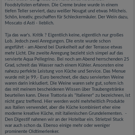
Foodstylisten erfahren. Die Creme brulee wurde in einem
tiefen Teller serviert, dazu weißer Nougat und etwas Milcheis.
Schön, kreativ, geschaffen für Schleckermäuler. Der Wein dazu,
Moscato d Asti - lieblich.
Tja das war's. Kritik ? Eigentlich keine, eigentlich nur großes
Lob. Jedoch zwei Anregungen. Die erste wurde schon
angeführt - am Abend bei Dunkelheit auf der Terrasse etwas
mehr Licht. Die zweite Anregung bezieht sich simpel auf das
servierte Aqua Pellegrino. Bei noch am Abend herrschenden 25
Grad, schreit das Wasser nach einem Kühler. Ansonsten eine
nahezu perfekte Leistung von Küche und Service. Das Menue
wurde mit je 99,- Euro berechnet, die dazu servierten Weine
waren darin inkludiert. Die Weine waren sehr gut, sofern ich
das mit meinem bescheidenen Wissen über Traubengetränke
beurteilen kann. Diese Trattoria als "Italiener" zu bezeichnen, ist
nicht ganz treffend. Hier werden wohl mehrheitlich Produkte
aus Italien verwendet, aber die Küche kombiniert eher eine
moderne kreative Küche, mit italienischen Grundelementen. -
Den Digestif nahmen wir an der Hotelbar ein. Strietzel Stuck
war auch schon da. Ebenso einige mehr oder weniger
prominente Oldtimerlenker.