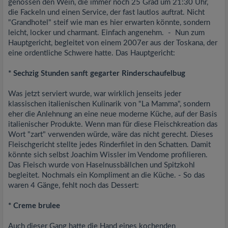
genossen den Wein, die immer noch 25 Grad um 21:30 Uhr,
die Fackeln und einen Service, der fast lautlos auftrat. Nicht
"Grandhotel" steif wie man es hier erwarten könnte, sondern
leicht, locker und charmant. Einfach angenehm. - Nun zum
Hauptgericht, begleitet von einem 2007er aus der Toskana, der
eine ordentliche Schwere hatte. Das Hauptgericht:
* Sechzig Stunden sanft gegarter Rinderschaufelbug
Was jetzt serviert wurde, war wirklich jenseits jeder
klassischen italienischen Kulinarik von "La Mamma", sondern
eher die Anlehnung an eine neue moderne Küche, auf der Basis
italienischer Produkte. Wenn man für diese Fleischkreation das
Wort "zart" verwenden würde, wäre das nicht gerecht. Dieses
Fleischgericht stellte jedes Rinderfilet in den Schatten. Damit
könnte sich selbst Joachim Wissler im Vendome profilieren.
Das Fleisch wurde von Haselnussbällchen und Spitzkohl
begleitet. Nochmals ein Kompliment an die Küche. - So das
waren 4 Gänge, fehlt noch das Dessert:
* Creme brulee
Auch dieser Gang hatte die Hand eines kochenden