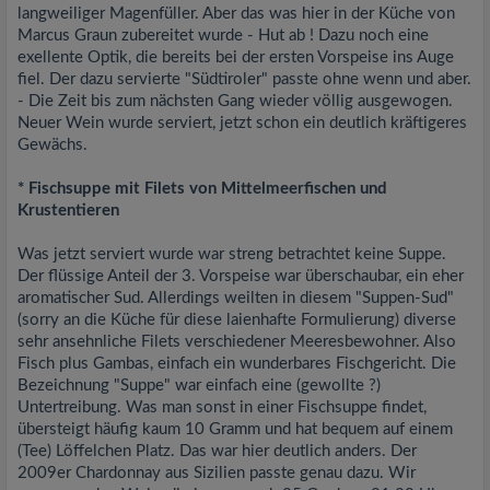
langweiliger Magenfüller. Aber das was hier in der Küche von
Marcus Graun zubereitet wurde - Hut ab ! Dazu noch eine
exellente Optik, die bereits bei der ersten Vorspeise ins Auge
fiel. Der dazu servierte "Südtiroler" passte ohne wenn und aber.
- Die Zeit bis zum nächsten Gang wieder völlig ausgewogen.
Neuer Wein wurde serviert, jetzt schon ein deutlich kräftigeres
Gewächs.
* Fischsuppe mit Filets von Mittelmeerfischen und
Krustentieren
Was jetzt serviert wurde war streng betrachtet keine Suppe.
Der flüssige Anteil der 3. Vorspeise war überschaubar, ein eher
aromatischer Sud. Allerdings weilten in diesem "Suppen-Sud"
(sorry an die Küche für diese laienhafte Formulierung) diverse
sehr ansehnliche Filets verschiedener Meeresbewohner. Also
Fisch plus Gambas, einfach ein wunderbares Fischgericht. Die
Bezeichnung "Suppe" war einfach eine (gewollte ?)
Untertreibung. Was man sonst in einer Fischsuppe findet,
übersteigt häufig kaum 10 Gramm und hat bequem auf einem
(Tee) Löffelchen Platz. Das war hier deutlich anders. Der
2009er Chardonnay aus Sizilien passte genau dazu. Wir