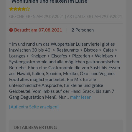
"Wohlfühlen und relaxen im Luise"
GESCHRIEBEN AM 29.09.2021
| AKTUALISIERT AM 29.09.2021
Besucht am 07.08.2021
2
Personen
* Im und rund um das Wuppertaler Luisenviertel gibt es
inzwischen 30 bis 40: > Restaurants > Bistros > Cafes >
Lounges > Kneipen > Eiscafes > Pizzerien > Weinbars >
Systemgastronomie und alle möglichen gastronomischen
Betriebe. Eben eine Gastronomie die von Sushi bis Essen
aus Hawaii, Italien, Spanien, Mexiko, Öko -und Veganes
Food alles mögliche anbietet. Ein Mix für alle
unterschiedliche Ansprüche, für kleine und große
Geldbeutel. Vom Imbiss auf der Hand, Snack, bis zum 7
Gang Degustation Menü. Nur...
mehr lesen
[Auf extra Seite anzeigen]
DETAILBEWERTUNG