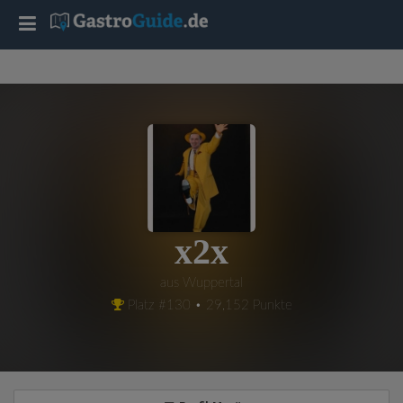
T
o
g
g
l
x2x
e
aus Wuppertal
Platz #130 • 29,152 Punkte
n
a