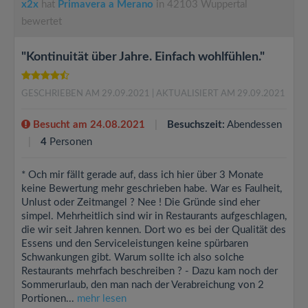
x2x
hat
Primavera a Merano
in 42103 Wuppertal
bewertet
"Kontinuität über Jahre. Einfach wohlfühlen."
GESCHRIEBEN AM 29.09.2021
| AKTUALISIERT AM 29.09.2021
Besucht am 24.08.2021
Besuchszeit:
Abendessen
4
Personen
* Och mir fällt gerade auf, dass ich hier über 3 Monate
keine Bewertung mehr geschrieben habe. War es Faulheit,
Unlust oder Zeitmangel ? Nee ! Die Gründe sind eher
simpel. Mehrheitlich sind wir in Restaurants aufgeschlagen,
die wir seit Jahren kennen. Dort wo es bei der Qualität des
Essens und den Serviceleistungen keine spürbaren
Schwankungen gibt. Warum sollte ich also solche
Restaurants mehrfach beschreiben ? - Dazu kam noch der
Sommerurlaub, den man nach der Verabreichung von 2
Portionen...
mehr lesen