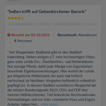
"Indien trifft auf Gelsenkirchener Barock"
GESCHRIEBEN AM 13.10.2021
| AKTUALISIERT AM 14.10.2021
Besucht am 02.10.2021
Besuchszeit:
Abendessen
4
Personen
* Am Wuppertaler Stadtrand gibt es den Stadtteil
Katernberg. Neben einigen z.T. sehr hochwertigen Villen,
ganz viele solide Ein,- Zweifamilien,- und Reihenhäuser.
Nur wenige Mieter, dafür jede Menge von Eigentümern
bewohnte Eigentumswohnungen. Hier wohnt der solide
gut bürgerliche Mittelstand, der auch mal kritisch
nachschaut ob Nachbars-Vorgarten hoffentlich ordentlich
gepflegt ist. In diesem Stadtteil erzielten in Wuppertal bei
der letzten Bundestagwahl 2021 CDU und FDP ihre
meisten Wählerstimmen. Tief bräunliche Rechtsnationale
Parteianhänger und rot-links orientierte Marx und Engels
Anbeter, haben hier...
mehr lesen