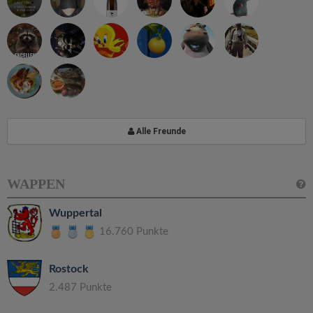
Alle Freunde
WAPPEN
Wuppertal
16.760 Punkte
Rostock
2.487 Punkte