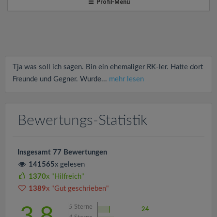
v
Profil-Menü
i
g
Tja was soll ich sagen. Bin ein ehemaliger RK-ler. Hatte dort
a
Freunde und Gegner. Wurde...
mehr lesen
t
Bewertungs-Statistik
i
Insgesamt 77 Bewertungen
o
141565
x gelesen
1370
x "Hilfreich"
n
1389
x "Gut geschrieben"
5
Sterne
3.8
24