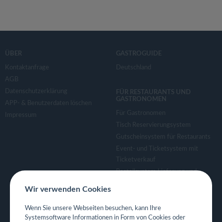
ÜBER
GASTROGUIDE
Kontaktanfrage
Deutschland
AGB
Datenschutzerklärung
FÜR RESTAURANTS UND
GASTRONOMEN
APP- & Benutzerdaten löschen
Für Gastronomen
Impressum
Tisch Reservierungsystem
Gutscheinsystem für Restaurants
Event- und Ticketsystem mit
Ticketverkauf
Bestellsystem Lieferung und
TakeAway
Wir verwenden Cookies
Webseiten für Restaurant
Eigene App für Restaurant
Wenn Sie unsere Webseiten besuchen, kann Ihre
Systemsoftware Informationen in Form von Cookies oder