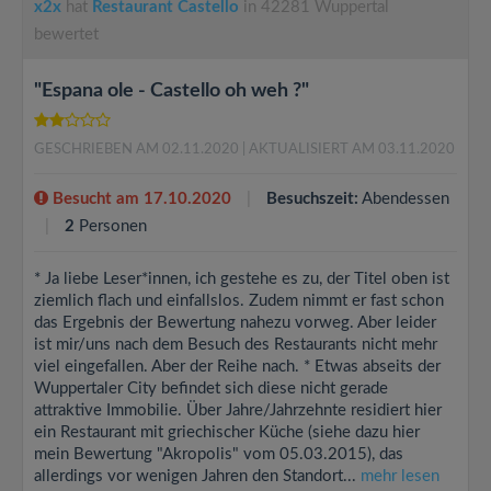
x2x
hat
Restaurant Castello
in 42281 Wuppertal
bewertet
"Espana ole - Castello oh weh ?"
GESCHRIEBEN AM 02.11.2020
| AKTUALISIERT AM 03.11.2020
Besucht am 17.10.2020
Besuchszeit:
Abendessen
2
Personen
* Ja liebe Leser*innen, ich gestehe es zu, der Titel oben ist
ziemlich flach und einfallslos. Zudem nimmt er fast schon
das Ergebnis der Bewertung nahezu vorweg. Aber leider
ist mir/uns nach dem Besuch des Restaurants nicht mehr
viel eingefallen. Aber der Reihe nach. * Etwas abseits der
Wuppertaler City befindet sich diese nicht gerade
attraktive Immobilie. Über Jahre/Jahrzehnte residiert hier
ein Restaurant mit griechischer Küche (siehe dazu hier
mein Bewertung "Akropolis" vom 05.03.2015), das
allerdings vor wenigen Jahren den Standort...
mehr lesen