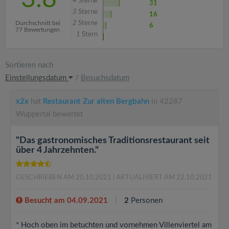
4
Sterne
31
3
Sterne
16
Durchschnitt bei
2
Sterne
6
77 Bewertungen
1
Stern
Sortieren nach
Einstellungsdatum
/
Besuchsdatum
x2x
hat
Restaurant Zur alten Bergbahn
in 42287
Wuppertal bewertet
"Das gastronomisches Traditionsrestaurant seit
über 4 Jahrzehnten."
GESCHRIEBEN AM 20.10.2021
| AKTUALISIERT AM 22.10.2021
Besucht am 04.09.2021
2
Personen
* Hoch oben im betuchten und vornehmen Villenviertel am