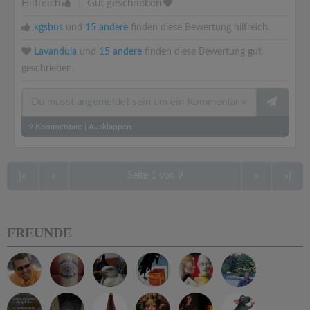
Hilfreich
|
Gut geschrieben
kgsbus
und
15 andere
finden diese Bewertung hilfreich.
Lavandula
und
15 andere
finden diese Bewertung gut
geschrieben.
9
Kommentare
|
Ausklappen
|«
«
»
»|
Seite 1 von 9
FREUNDE